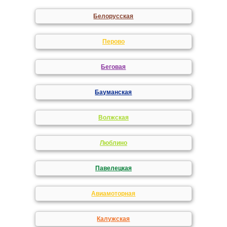
Белорусская
Перово
Беговая
Бауманская
Волжская
Люблино
Павелецкая
Авиамоторная
Калужская