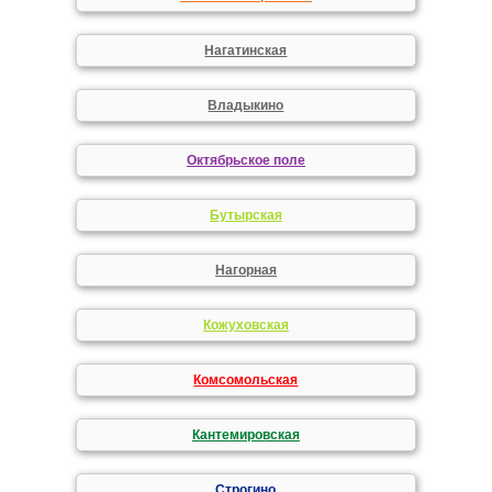
Нагатинская
Владыкино
Октябрьское поле
Бутырская
Нагорная
Кожуховская
Комсомольская
Кантемировская
Строгино