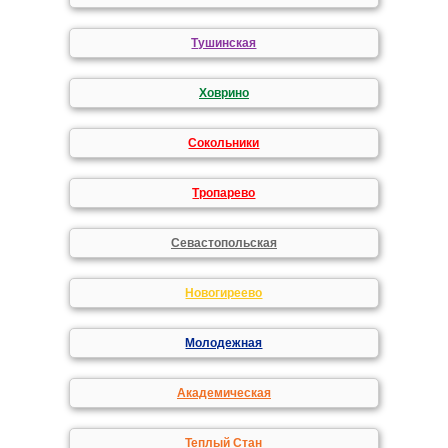
Тушинская
Ховрино
Сокольники
Тропарево
Севастопольская
Новогиреево
Молодежная
Академическая
Теплый Стан