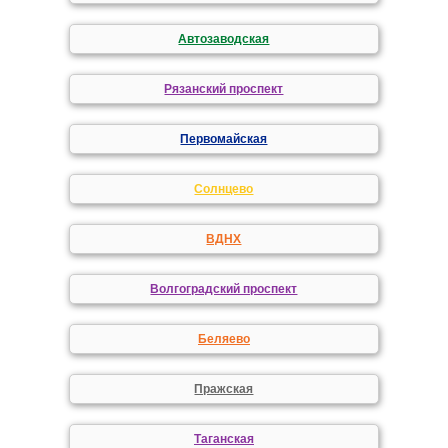
Автозаводская
Рязанский проспект
Первомайская
Солнцево
ВДНХ
Волгоградский проспект
Беляево
Пражская
Таганская