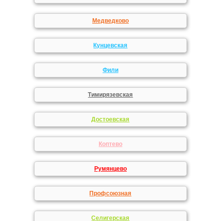
Медведково
Кунцевская
Фили
Тимирязевская
Достоевская
Коптево
Румянцево
Профсоюзная
Селигерская