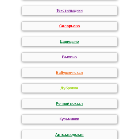
Текстильщики
Саларьево
Царицыно
Выхино
Бабушкинская
Дубровка
Речной вокзал
Кузьминки
Автозаводская