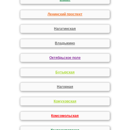
Ленинский проспект
Нагатинская
Владыкино
Октябрьское поле
Бутырская
Нагорная
Кожуховская
Комсомольская