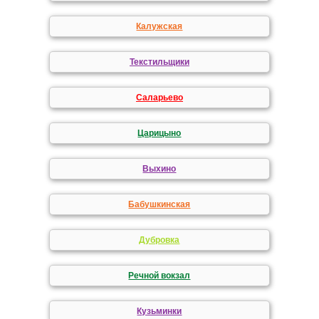
Калужская
Текстильщики
Саларьево
Царицыно
Выхино
Бабушкинская
Дубровка
Речной вокзал
Кузьминки