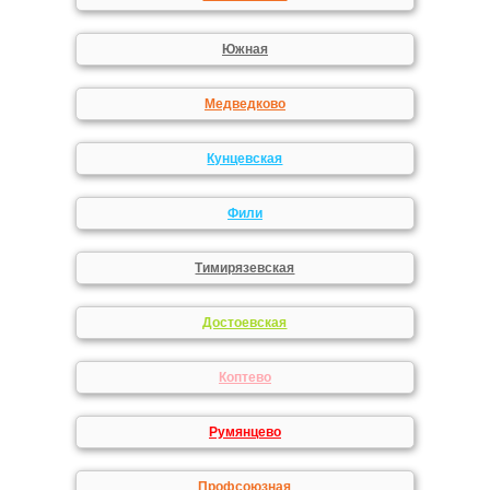
Южная
Медведково
Кунцевская
Фили
Тимирязевская
Достоевская
Коптево
Румянцево
Профсоюзная