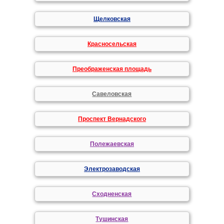
Щелковская
Красносельская
Преображенская площадь
Савеловская
Проспект Вернадского
Полежаевская
Электрозаводская
Сходненская
Тушинская