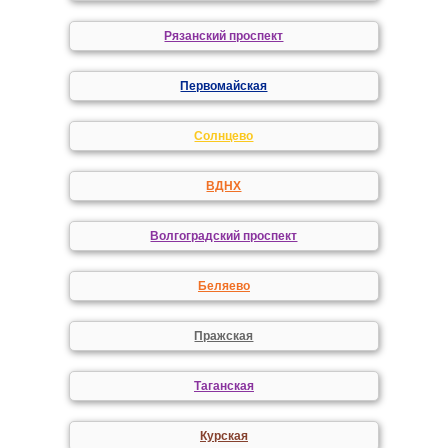
Рязанский проспект
Первомайская
Солнцево
ВДНХ
Волгоградский проспект
Беляево
Пражская
Таганская
Курская