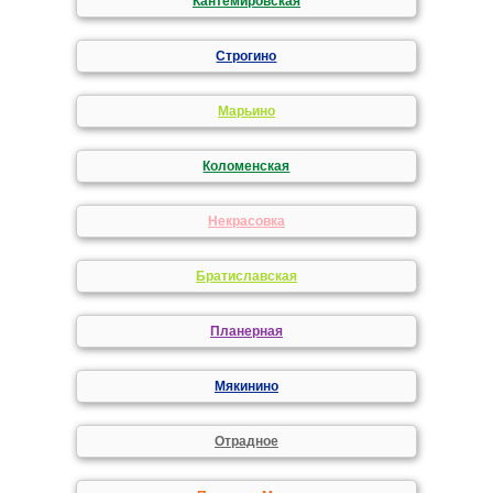
Кантемировская
Строгино
Марьино
Коломенская
Некрасовка
Братиславская
Планерная
Мякинино
Отрадное