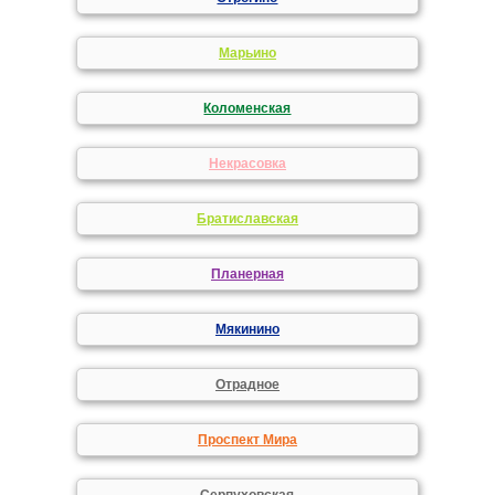
Марьино
Коломенская
Некрасовка
Братиславская
Планерная
Мякинино
Отрадное
Проспект Мира