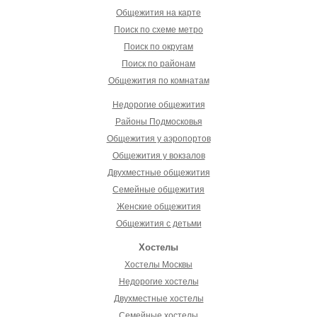
Общежития на карте
Поиск по схеме метро
Поиск по округам
Поиск по районам
Общежития по комнатам
Недорогие общежития
Районы Подмосковья
Общежития у аэропортов
Общежития у вокзалов
Двухместные общежития
Семейные общежития
Женские общежития
Общежития с детьми
Хостелы
Хостелы Москвы
Недорогие хостелы
Двухместные хостелы
Семейные хостелы