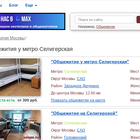
ы
Блог
Еще
Например,
Общежитие
ития Москвы
жития у метро Селигерская
"Общежитие у метро Селигерская"
Метро:
Селигерская
Мест 
Округ Москвы:
САО
Реги
Район:
Западное Дегунино
Женс
До центра Москвы: 12.60 км
Мини
ста есть
от 300 руб.
Показать общежитие на карте
Миним
"Общежитие на Селигерской"
Метро:
Селигерская
Мест 
Округ Москвы:
САО
Реги
Район:
Головинский
Женс