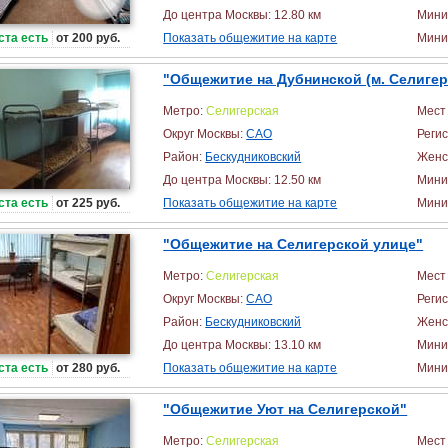
До центра Москвы: 12.80 км
Мини
ста есть
от 200 руб.
Показать общежитие на карте
Миним
"Общежитие на Дубнинской (м. Селигер
Метро:
Селигерская
Мест 
Округ Москвы:
САО
Реги
Район:
Бескудниковский
Женс
До центра Москвы: 12.50 км
Мини
ста есть
от 225 руб.
Показать общежитие на карте
Миним
"Общежитие на Селигерской улице"
Метро:
Селигерская
Мест 
Округ Москвы:
САО
Реги
Район:
Бескудниковский
Женс
До центра Москвы: 13.10 км
Мини
ста есть
от 280 руб.
Показать общежитие на карте
Миним
"Общежитие Уют на Селигерской"
Метро:
Селигерская
Мест 