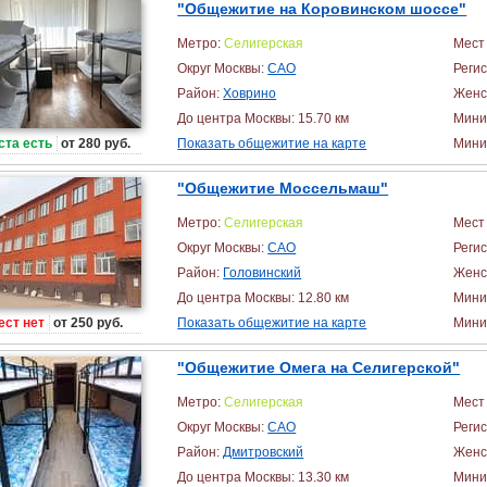
"Общежитие на Коровинском шоссе"
Метро:
Селигерская
Мест 
Округ Москвы:
САО
Реги
Район:
Ховрино
Женс
До центра Москвы: 15.70 км
Мини
ста есть
от 280 руб.
Показать общежитие на карте
Миним
"Общежитие Моссельмаш"
Метро:
Селигерская
Мест 
Округ Москвы:
САО
Реги
Район:
Головинский
Женс
До центра Москвы: 12.80 км
Мини
ест нет
от 250 руб.
Показать общежитие на карте
Миним
"Общежитие Омега на Селигерской"
Метро:
Селигерская
Мест 
Округ Москвы:
САО
Реги
Район:
Дмитровский
Женс
До центра Москвы: 13.30 км
Мини