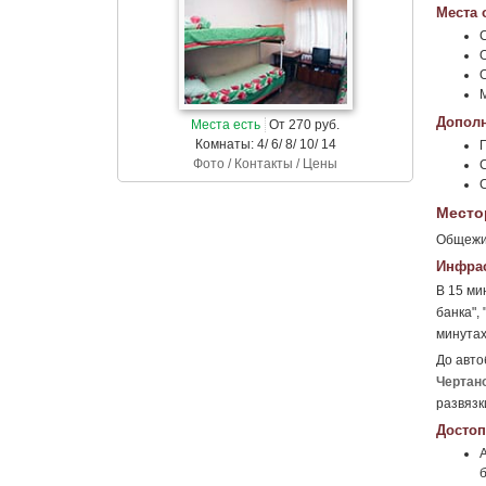
Места 
Дополн
Места есть
От 270 руб.
Комнаты: 4/ 6/ 8/ 10/ 14
Фото / Контакты / Цены
С
Место
Общежит
Инфрас
В 15 ми
банка",
минутах
До авто
Чертан
развязк
Достоп