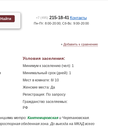
215-18-41
Контакты
+7 (495)
Найти
Пн-Пт: 8:00-20:00; Сб-Вс: 9:00-20:00
+
Добавить к сравнению
Условия заселения
:
Минимум к заселению (чел): 1
я
Минимальный срок (дней): 1
Мест в комнате: 8/ 10
Женские места: Да
Регистрация: По запросу
Гражданство заселяемых:
РФ
анциями метро:
Кантемировская
и
Чертановская
.
 просторная обеденная зона. До выезда на МКАД всего