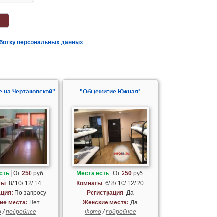
аботку персональных данных
 на Чертановской"
"Общежитие Южная"
сть
От
250
руб.
Места есть
От
250
руб.
ты
: 8/ 10/ 12/ 14
Комнаты
: 6/ 8/ 10/ 12/ 20
ация:
По запросу
Регистрация:
Да
ие места:
Нет
Женские места:
Да
о
/
подробнее
Фото
/
подробнее