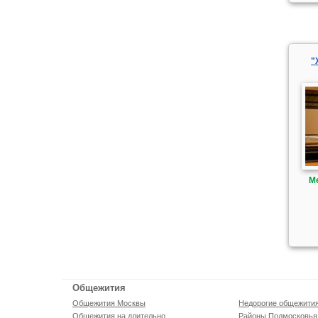
"
М
Общежития
Общежития Москвы
Недорогие общежити
Общежития на длительно
Районы Подмосковья