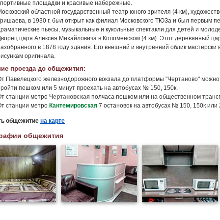
спортивные площадки и красивые набережные.
Московский областной государственный театр юного зрителя (4 км), художес
Гришаева, в 1930 г. был открыт как филиал Московского ТЮЗа и был первым 
драматические пьесы, музыкальные и кукольные спектакли для детей и молод
Дворец царя Алексея Михайловича в Коломенском (4 км). Этот деревянный ц
разобранного в 1878 году здания. Его внешний и внутренний облик мастерски
рисункам оригинала.
ие проезда до общежития:
От Павелецкого железнодорожного вокзала до платформы "Чертаново" можно д
пройти пешком или 5 минут проехать на автобусах № 150, 150к.
От станции метро
Чертановская
полчаса пешком или на общественном транс
От станции метро
Кантемировская
7 остановок на автобусах № 150, 150к или 
ть общежитие
на карте
рафии общежития