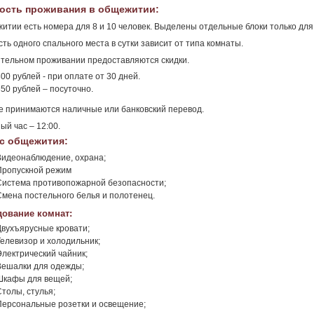
ость проживания в общежитии:
итии есть номера для 8 и 10 человек. Выделены отдельные блоки только дл
ть одного спального места в сутки зависит от типа комнаты.
тельном проживании предоставляются скидки.
00 рублей - при оплате от 30 дней.
350 рублей – посуточно.
е принимаются наличные или банковский перевод.
ый час – 12:00.
с общежития:
Видеонаблюдение, охрана;
Пропускной режим
Система противопожарной безопасности;
Смена постельного белья и полотенец.
ование комнат:
Двухъярусные кровати;
Телевизор и холодильник;
Электрический чайник;
Вешалки для одежды;
Шкафы для вещей;
Столы, стулья;
Персональные розетки и освещение;