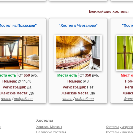
Ближайшие хостелы
Хостел на Пражской"
"Хостел в Чертаново"
"Хост
еста есть
От
650
руб.
Места есть
От
350
руб.
Мест н
Номера
: 2/ 4/ 6/ 8
Номера
: 6/ 8
Ном
Регистрация:
Да
Регистрация:
Нет
Реги
Женские места:
Да
Женские места:
Да
Женск
Фото
/
подробнее
Фото
/
подробнее
Фот
Хостелы
я
Хостелы Москвы
Хостелы у аэропо
Недорогие хостелы
Хостелы у вокзал