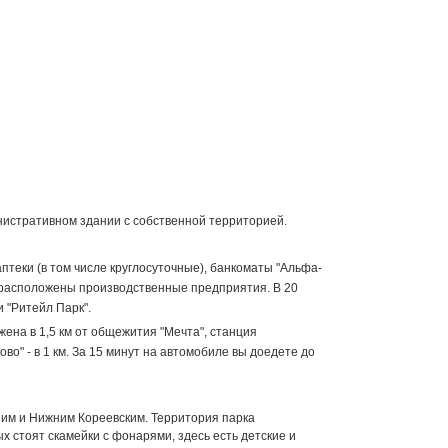
истративном здании с собственной территорией.
аптеки (в том числе круглосуточные), банкоматы "Альфа-
ом расположены производственные предприятия. В 20
 "Ритейл Парк".
ена в 1,5 км от общежития "Мечта", станция
о" - в 1 км. За 15 минут на автомобиле вы доедете до
хним и Нижним Кореевским. Территория парка
 стоят скамейки с фонарями, здесь есть детские и