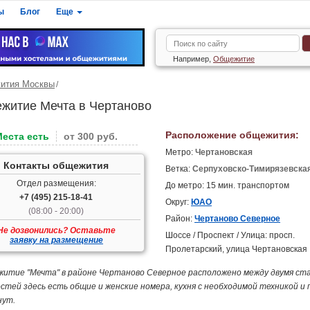
ы
Блог
Еще
Например,
Общежитие
ития Москвы
житие Мечта в Чертаново
Расположение общежития:
Места есть
от 300 руб.
Метро:
Чертановская
Контакты общежития
Ветка:
Серпуховско-Тимирязевска
Отдел размещения:
До метро: 15 мин. транспортом
+7 (495) 215-18-41
Округ:
ЮАО
(08:00 - 20:00)
Район:
Чертаново Северное
Не дозвонились? Оставьте
Шоссе / Проспект / Улица: просп.
заявку на размещение
Пролетарский, улица Чертановская
итие "Мечта" в районе Чертаново Северное расположено между двумя ст
остей здесь есть общие и женские номера, кухня с необходимой техникой и
нут.