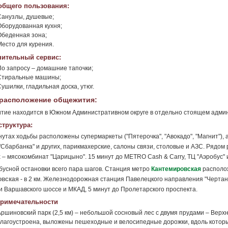
общего пользования:
Санузлы, душевые;
Оборудованная кухня;
Обеденная зона;
Место для курения.
ительный сервис:
По запросу – домашние тапочки;
Стиральные машины;
ушилки, гладильная доска, утюг.
расположение общежития:
ие находится в Южном Административном округе в отдельно стоящем админ
труктура:
нутах ходьбы расположены супермаркеты ("Пятерочка", "Авокадо", "Магнит"), 
 "Сбарбанка" и других, парикмахерские, салоны связи, столовые и АЗС. Ряд
 – мясокомбинат "Царицыно". 15 минут до METRO Cash & Carry, ТЦ "Аэробус" и
бусной остановки всего пара шагов. Станция метро
Кантемировская
располож
овская
- в 2 км. Железнодорожная станция Павелецкого направления "Чертанов
и Варшавского шоссе и МКАД, 5 минут до Пролетарского проспекта.
римечательности
Аршиновский парк (2,5 км) – небольшой сосновый лес с двумя прудами – Вер
благоустроена, выложены пешеходные и велосипедные дорожки, вдоль которых