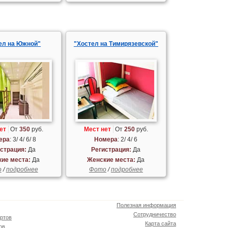
ел на Южной"
"Хостел на Тимирязевской"
ет
От
350
руб.
Мест нет
От
250
руб.
ера
: 3/ 4/ 6/ 8
Номера
: 2/ 4/ 6
страция:
Да
Регистрация:
Да
ие места:
Да
Женские места:
Да
о
/
подробнее
Фото
/
подробнее
Полезная информация
Сотрудничество
ртов
Карта сайта
ов