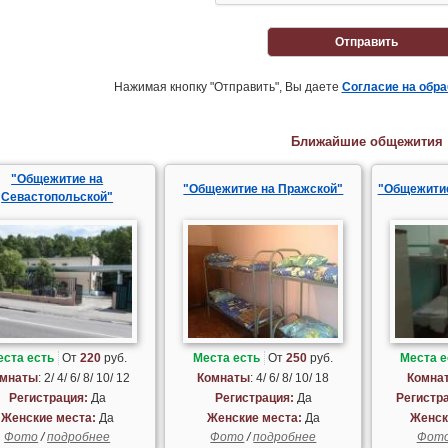
Отправить
Нажимая кнопку "Отправить", Вы даете
Согласие на обр
Ближайшие общежития
"Общежитие на
"Общежитие на Пражской"
"Общежитие
Севастопольской"
еста есть
От
220
руб.
Места есть
От
250
руб.
Места е
мнаты
: 2/ 4/ 6/ 8/ 10/ 12
Комнаты
: 4/ 6/ 8/ 10/ 18
Комна
Регистрация:
Да
Регистрация:
Да
Регистр
Женские места:
Да
Женские места:
Да
Женск
Фото
/
подробнее
Фото
/
подробнее
Фот