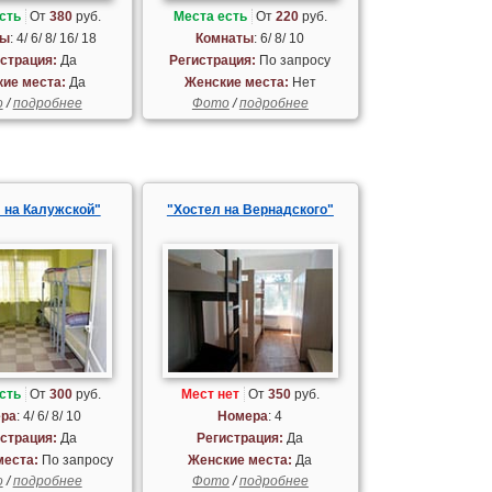
сть
От
380
руб.
Места есть
От
220
руб.
ты
: 4/ 6/ 8/ 16/ 18
Комнаты
: 6/ 8/ 10
страция:
Да
Регистрация:
По запросу
ие места:
Да
Женские места:
Нет
о
/
подробнее
Фото
/
подробнее
 на Калужской"
"Хостел на Вернадского"
сть
От
300
руб.
Мест нет
От
350
руб.
ра
: 4/ 6/ 8/ 10
Номера
: 4
страция:
Да
Регистрация:
Да
места:
По запросу
Женские места:
Да
о
/
подробнее
Фото
/
подробнее