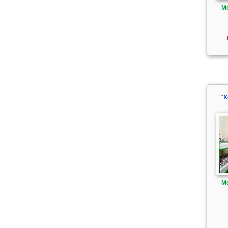
М
"Х
М