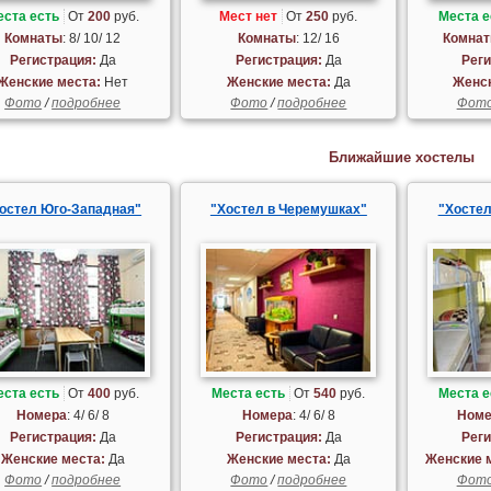
еста есть
От
200
руб.
Мест нет
От
250
руб.
Места е
Комнаты
: 8/ 10/ 12
Комнаты
: 12/ 16
Комна
Регистрация:
Да
Регистрация:
Да
Реги
Женские места:
Нет
Женские места:
Да
Женск
Фото
/
подробнее
Фото
/
подробнее
Фот
Ближайшие хостелы
остел Юго-Западная"
"Хостел в Черемушках"
"Хостел
еста есть
От
400
руб.
Места есть
От
540
руб.
Места е
Номера
: 4/ 6/ 8
Номера
: 4/ 6/ 8
Номе
Регистрация:
Да
Регистрация:
Да
Реги
Женские места:
Да
Женские места:
Да
Женские 
Фото
/
подробнее
Фото
/
подробнее
Фот