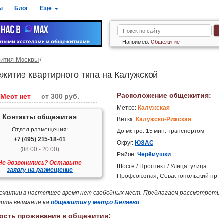
ы
Блог
Еще
Например,
Общежитие
ития Москвы
житие квартирного типа на Калужской
Расположение общежития:
Мест нет
от 300 руб.
Метро:
Калужская
Контакты общежития
Ветка:
Калужско-Рижская
Отдел размещения:
До метро: 15 мин. транспортом
+7 (495) 215-18-41
Округ:
ЮЗАО
(08:00 - 20:00)
Район:
Черёмушки
Не дозвонились? Оставьте
Шоссе / Проспект / Улица: улица
заявку на размещение
Профсоюзная, Севастопольский пр-
ежитии в настоящее время нет свободных мест. Предлагаем рассмотреть
ить внимание на
общежития у метро Беляево
.
ость проживания в общежитии: