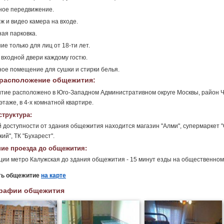
ное передвижение.
ж и видео камера на входе.
ая парковка.
ие только для лиц от 18-ти лет.
 входной двери каждому гостю.
ое помещение для сушки и стирки белья.
расположение общежития:
ие расположено в Юго-Западном Административном округе Москвы, район Ч
этаже, в 4-х комнатной квартире.
труктура:
 доступности от здания общежития находится магазин "Алми", супермаркет "О
ий", ТК "Бухарест".
ие проезда до общежития:
ции метро Калужская до здания общежития - 15 минут езды на общественном
ть общежитие
на карте
рафии общежития