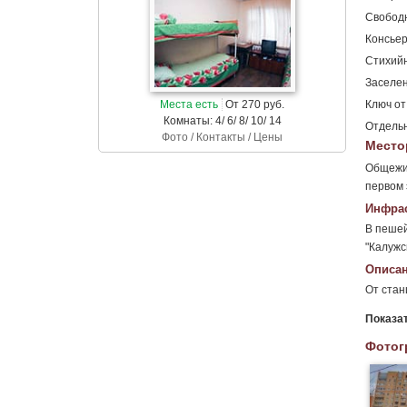
Свобод
Консьер
Стихийн
Заселен
Места есть
От 270 руб.
Ключ от
Комнаты: 4/ 6/ 8/ 10/ 14
Отдельн
Фото / Контакты / Цены
Место
Общежит
первом 
Инфрас
В пешей
"Калужск
Описан
От стан
Показа
Фотог