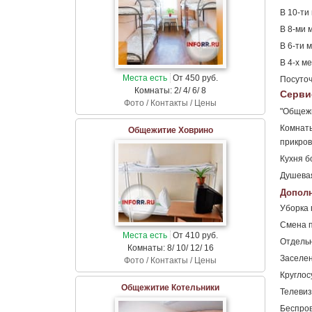
В 10-ти
В 8-ми 
В 6-ти 
В 4-х м
Места есть
От 450 руб.
Посуточ
Комнаты: 2/ 4/ 6/ 8
Серви
Фото / Контакты / Цены
"Общежи
Комнаты
Общежитие Ховрино
прикров
Кухня б
Душевая
Дополн
Уборка 
Смена п
Места есть
От 410 руб.
Отдельн
Комнаты: 8/ 10/ 12/ 16
Заселен
Фото / Контакты / Цены
Круглос
Общежитие Котельники
Телевиз
Беспров