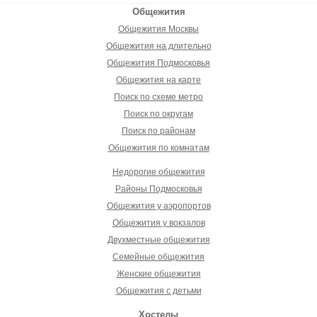
Общежития
Общежития Москвы
Общежития на длительно
Общежития Подмосковья
Общежития на карте
Поиск по схеме метро
Поиск по округам
Поиск по районам
Общежития по комнатам
Недорогие общежития
Районы Подмосковья
Общежития у аэропортов
Общежития у вокзалов
Двухместные общежития
Семейные общежития
Женские общежития
Общежития с детьми
Хостелы