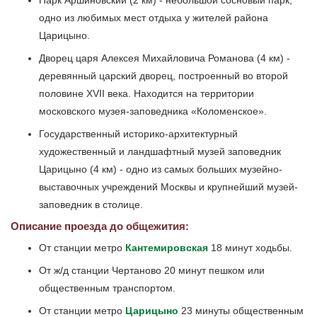
Парк Аршиновский (2 км) - небольшой сосновый парк,
одно из любимых мест отдыха у жителей района
Царицыно.
Дворец царя Алексея Михайловича Романова (4 км) -
деревянный царский дворец, построенный во второй
половине XVII века. Находится на территории
московского музея-заповедника «Коломенское».
Государственный историко-архитектурный
художественный и ландшафтный музей заповедник
Царицыно (4 км) - одно из самых больших музейно-
выставочных учреждений Москвы и крупнейший музей-
заповедник в столице.
Описание проезда до общежития:
От станции метро
Кантемировская
18 минут ходьбы.
От ж/д станции Чертаново 20 минут пешком или
общественным транспортом.
От станции метро
Царицыно
23 минуты общественным