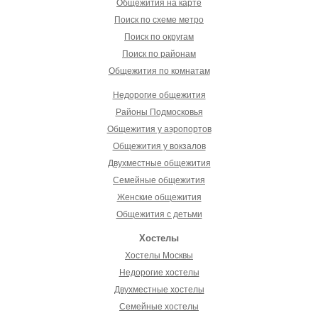
Общежития на карте
Поиск по схеме метро
Поиск по округам
Поиск по районам
Общежития по комнатам
Недорогие общежития
Районы Подмосковья
Общежития у аэропортов
Общежития у вокзалов
Двухместные общежития
Семейные общежития
Женские общежития
Общежития с детьми
Хостелы
Хостелы Москвы
Недорогие хостелы
Двухместные хостелы
Семейные хостелы