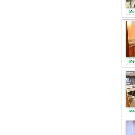
Ме
Ме
Ме