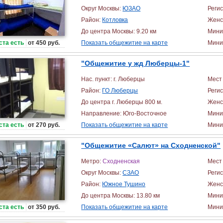
Округ Москвы:
ЮЗАО
Реги
Район:
Котловка
Женс
До центра Москвы: 9.20 км
Мини
ста есть
от 450 руб.
Показать общежитие на карте
Миним
"Общежитие у жд Люберцы-1"
Нас. пункт: г. Люберцы
Мест 
Район:
ГО Люберцы
Реги
До центра г. Люберцы 800 м.
Женс
Направление: Юго-Восточное
Мини
ста есть
от 270 руб.
Показать общежитие на карте
Миним
"Общежитие «Салют» на Сходненской"
Метро:
Сходненская
Мест 
Округ Москвы:
СЗАО
Реги
Район:
Южное Тушино
Женс
До центра Москвы: 13.80 км
Мини
ста есть
от 350 руб.
Показать общежитие на карте
Миним