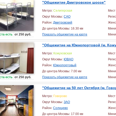
"Общежитие Дмитровское шоссе"
Метро:
Селигерская
Мест 
Округ Москвы:
САО
Реги
Район:
Дмитровский
Женс
До центра Москвы: 16.30 км
Мини
ста есть
от 250 руб.
Показать общежитие на карте
Миним
"Общежитие на Южнопортовой (м. Кожу
Метро:
Кожуховская
Мест 
Округ Москвы:
ЮВАО
Реги
Район:
Южнопортовый
Женс
До центра Москвы: 7.00 км
Мини
ста есть
от 250 руб.
Показать общежитие на карте
Миним
"Общежитие на 50 лет Октября (м. Гово
Метро:
Говорово
Мест 
Округ Москвы:
ЗАО
Реги
Район:
Солнцево
Женс
До центра Москвы: 17.00 км
Мини