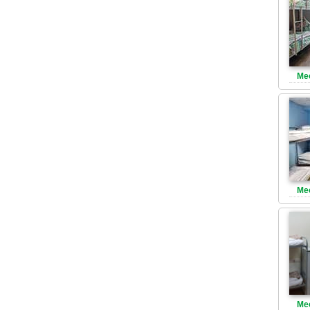
Ме
Ме
Ме