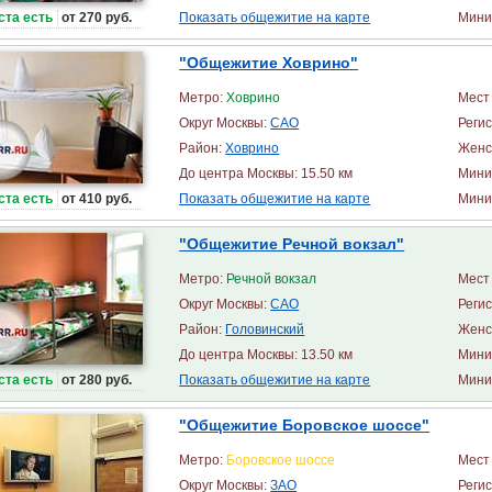
ста есть
от 270 руб.
Показать общежитие на карте
Миним
"Общежитие Ховрино"
Метро:
Ховрино
Мест 
Округ Москвы:
САО
Реги
Район:
Ховрино
Женс
До центра Москвы: 15.50 км
Мини
ста есть
от 410 руб.
Показать общежитие на карте
Миним
"Общежитие Речной вокзал"
Метро:
Речной вокзал
Мест 
Округ Москвы:
САО
Реги
Район:
Головинский
Женс
До центра Москвы: 13.50 км
Мини
ста есть
от 280 руб.
Показать общежитие на карте
Миним
"Общежитие Боровское шоссе"
Метро:
Боровское шоссе
Мест 
Округ Москвы:
ЗАО
Реги