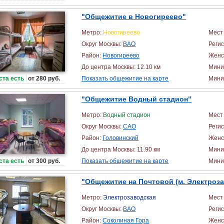
"Общежитие в Новогиреево"
Метро:
Новогиреево
Мест 
Округ Москвы:
ВАО
Реги
Район:
Новогиреево
Женс
До центра Москвы: 12.10 км
Мини
ста есть
от 280 руб.
Показать общежитие на карте
Миним
"Общежитие Водный стадион"
Метро:
Водный стадион
Мест 
Округ Москвы:
САО
Реги
Район:
Головинский
Женс
До центра Москвы: 11.90 км
Мини
ста есть
от 300 руб.
Показать общежитие на карте
Миним
"Общежитие на Почтовой (м. Электроза
Метро:
Электрозаводская
Мест 
Округ Москвы:
ВАО
Реги
Район:
Соколиная Гора
Женс