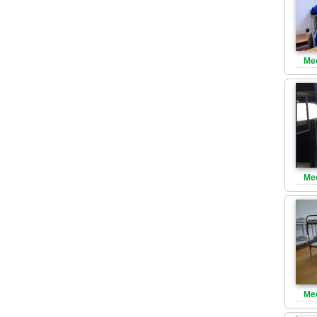
Ме
Ме
Ме