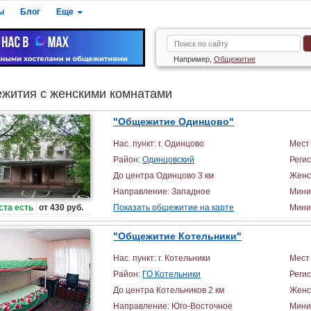
ы
Блог
Еще
Например,
Общежитие
жития с женскими комнатами
"Общежитие Одинцово"
Нас. пункт: г. Одинцово
Мест 
Район:
Одинцовский
Реги
До центра Одинцово 3 км
Женс
Направление: Западное
Мини
ста есть
от 430 руб.
Показать общежитие на карте
Миним
"Общежитие Котельники"
Нас. пункт: г. Котельники
Мест 
Район:
ГО Котельники
Реги
До центра Котельников 2 км
Женс
Направление: Юго-Восточное
Мини