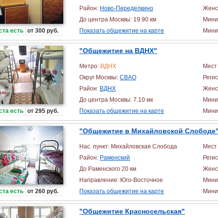
Район:
Ново-Переделкино
Женс
До центра Москвы: 19.90 км
Мини
ста есть
от 300 руб.
Показать общежитие на карте
Миним
"Общежитие на ВДНХ"
Метро:
ВДНХ
Мест 
Округ Москвы:
СВАО
Реги
Район:
ВДНХ
Женс
До центра Москвы: 7.10 км
Мини
ста есть
от 295 руб.
Показать общежитие на карте
Миним
"Общежитие в Михайловской Слободе
Нас. пункт: Михайловская Слобода
Мест 
Район:
Раменский
Реги
До Раменского 20 км
Женс
Направление: Юго-Восточное
Мини
ста есть
от 260 руб.
Показать общежитие на карте
Миним
"Общежитие Красносельская"