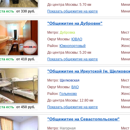
До центра Москвы: 5.70 км
Мини
ста есть
от 330 руб.
Показать общежитие на карте
Миним
"Общежитие на Дубровке"
Метро:
Дубровка
Мест 
Округ Москвы:
ЮВАО
Реги
Район:
Южнопортовый
Женс
До центра Москвы: 5.20 км
Мини
ста есть
от 410 руб.
Показать общежитие на карте
Миним
"Общежитие на Иркутской (м. Щелковск
Метро:
Щелковская
Мест 
Округ Москвы:
ВАО
Реги
Район:
Гольяново
Женс
До центра Москвы: 12.80 км
Мини
ста есть
от 450 руб.
Показать общежитие на карте
Миним
"Общежитие на Севастопольском"
Метро:
Нагорная
Мест 