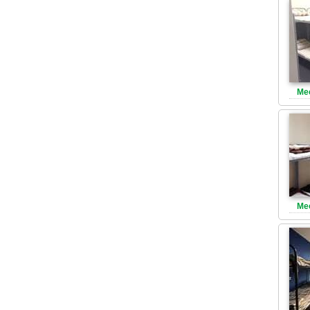
Ме
Ме