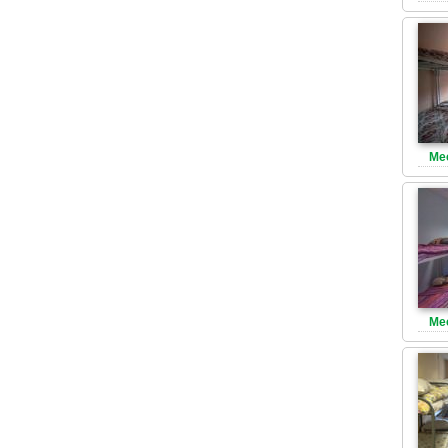
Ме
Ме