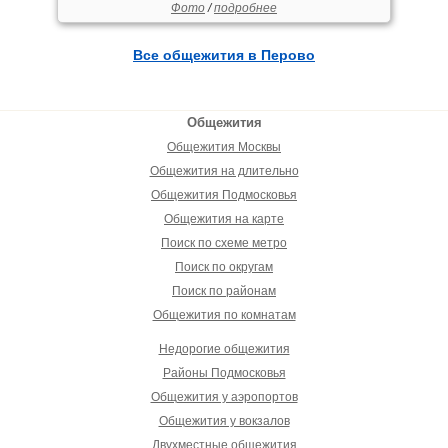
Фото
/
подробнее
Все общежития в Перово
Общежития
Общежития Москвы
Общежития на длительно
Общежития Подмосковья
Общежития на карте
Поиск по схеме метро
Поиск по округам
Поиск по районам
Общежития по комнатам
Недорогие общежития
Районы Подмосковья
Общежития у аэропортов
Общежития у вокзалов
Двухместные общежития