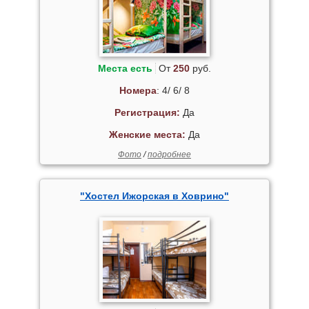
Места есть
От
250
руб.
Номера
: 4/ 6/ 8
Регистрация:
Да
Женские места:
Да
Фото
/
подробнее
"Хостел Ижорская в Ховрино"