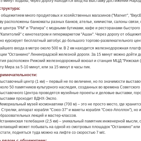
5 минут ходьбы, через дорогу находится вход на Выставку Достижений Наро
труктура:
 общежитием много продуктовых и хозяйственных магазинов ("Магнит", "ВкусВи
ву расположены банкоматы разных банков, ателье, химчистки, салоны связи,
е центра "РМ" и "Рапира" с модными бутиками, кафе и ресторанами быстрого 
"Капитолий" с кинотеатром и гипермаркетом "Ашан". Через дорогу от общежи
но курсирует бесплатный автобус до большого торгово-развлекательного цен
айшего входа в метро около 500 м. В 2 км находится железнодорожная платф
нции "Останкино" Ленинградской железной дороги. За 15 минут можно дойти до
ия расположен Рижский железнодорожный вокзал и станция МЦД "Рижская (Р
ту Мира за 5-10 минут, или за 15 минут в часы пик.
римечательности:
Выставочный центр (1 км) – первый не по величине, но по значимости выстав
около 50 памятников культурного наследия, созданных во времена Советског
Выставочного Центра проводятся музейные проекты и деловые выставки, горо
Выставки проходит ВДНХ-Экспо.
Мемориальный музей космонавтики (700 м) – это не просто место, где хранитс
и Стрелки, аппарат корабля "Союз-37" и макеты корабля "Союз-Аполлон"), но
образовательных лекций и мастер-классов.
Останкинская телебашня (2,5 км) – уникальный памятник инженерной мысли, 
желающий может побывать на одной из смотровых площадок "Останкино" или
стати, подняться туда можно на лифте со скоростью 7 м/с.
 рядом с общежитием: