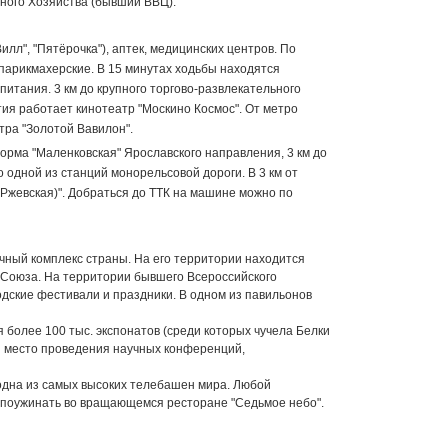
дного Хозяйства (бывший ВВЦ).
лл", "Пятёрочка"), аптек, медицинских центров. По
 парикмахерские. В 15 минутах ходьбы находятся
питания. 3 км до крупного торгово-развлекательного
тия работает кинотеатр "Москино Космос". От метро
тра "Золотой Вавилон".
орма "Маленковская" Ярославского направления, 3 км до
 одной из станций монорельсовой дороги. В 3 км от
жевская)". Добраться до ТТК на машине можно по
очный комплекс страны. На его территории находится
о Союза. На территории бывшего Всероссийского
дские фестивали и праздники. В одном из павильонов
я более 100 тыс. экспонатов (среди которых чучела Белки
 и место проведения научных конференций,
одна из самых высоких телебашен мира. Любой
 поужинать во вращающемся ресторане "Седьмое небо".