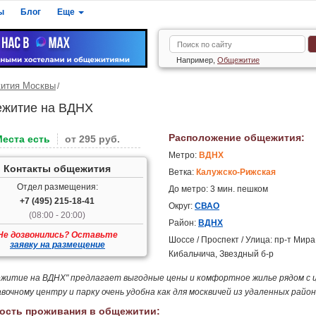
ы
Блог
Еще
Например,
Общежитие
ития Москвы
житие на ВДНХ
Расположение общежития:
Места есть
от 295 руб.
Метро:
ВДНХ
Контакты общежития
Ветка:
Калужско-Рижская
Отдел размещения:
До метро: 3 мин. пешком
+7 (495) 215-18-41
Округ:
СВАО
(08:00 - 20:00)
Район:
ВДНХ
Не дозвонились? Оставьте
Шоссе / Проспект / Улица: пр-т Мира,
заявку на размещение
Кибальчича, Звездный б-р
житие на ВДНХ" предлагает выгодные цены и комфортное жилье рядом с ц
вочному центру и парку очень удобна как для москвичей из удаленных район
ость проживания в общежитии: