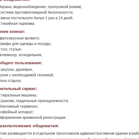
Охрана, видеонаблюдение, пропускной режим;
Система противопожарной безопасности;
Смена постельного белья 1 раз в 14 дней;
Стихийная парковка.
ние комнат:
Двухъярусные кровати;
Шкафы для одежды и посуды;
тол, стулья;
Телевизор, холодильник.
общего пользования:
Санузлы, душевые;
Кухня с необходимой техникой;
Зона отдыха.
ительный сервис:
Стиральные машины;
Сушилки, гладильные принадлежности;
Платежный терминал;
Кофейный аппарат;
Оформление временной регистрации.
расположение общежития:
ие размещается в отдельном трехэтажном административном здании в район