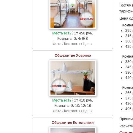
Гостям 
тарифно
Цена од
Комна
295 
Места есть
От 450 руб.
315 
Комнаты: 2/ 4/ 6/ 8
360 
Фото / Контакты / Цены
425 
Общежитие Ховрино
Комна
330 
345 
390 
440 
Комна
355 
375 
Места есть
От 410 руб.
420 
Комнаты: 8/ 10/ 12/ 16
495 
Фото / Контакты / Цены
Принима
Общежитие Котельники
Расчетн
Серви