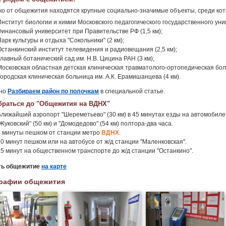
о от общежития находятся крупные социально-значимые объекты, среди кот
Институт биологии и химии Московского педагогического государственного унив
Финансовый университет при Правительстве РФ (1,5 км);
арк культуры и отдыха "Сокольники" (2 км);
Останкинский институт телевидения и радиовещания (2,5 км);
лавный ботанический сад им. Н.В. Цицина РАН (3 км);
Московская областная детская клиническая травматолого-ортопедическая боль
Городская клиническая больница им. А.К. Ерамишанцева (4 км).
но
Разбираем район по полочкам
в специальной статье.
браться до "Общежития на ВДНХ"
Ближайший аэропорт "Шереметьево" (30 км) в 45 минутах езды на автомобиле. 
Жуковский" (50 км) и "Домодедово" (54 км) полтора-два часа.
3 минуты пешком от станции метро
ВДНХ
.
20 минут пешком или на автобусе от ж/д станции "Маленковская".
25 минут на общественном транспорте до ж/д станции "Останкино".
ть общежитие
на карте
рафии общежития