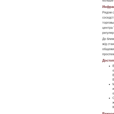
больше 
Инфрас
Рядом с
соседст
торговы
центра 
регуляр
До ближ
ж/д ста
общежит
проспек
Достоп
К
Важное