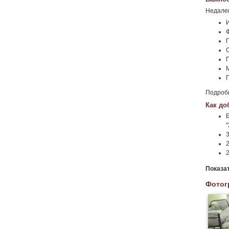
Недалек
П
Г
Подроб
Как до
"
Показа
Фотог