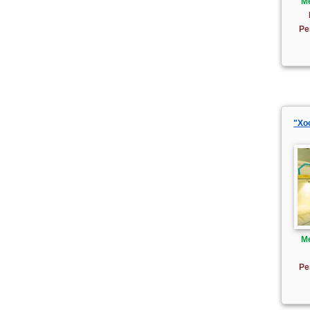
М
Ре
"Хо
М
Ре