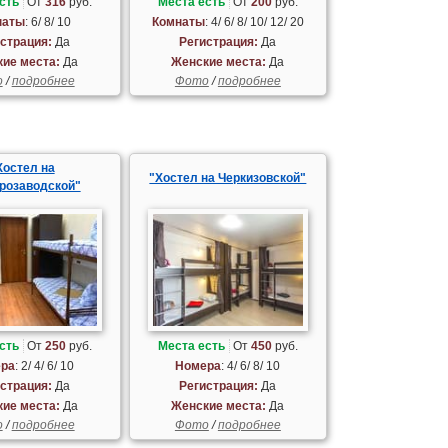
сть
От
316
руб.
Места есть
От
200
руб.
наты
: 6/ 8/ 10
Комнаты
: 4/ 6/ 8/ 10/ 12/ 20
страция:
Да
Регистрация:
Да
ие места:
Да
Женские места:
Да
о
/
подробнее
Фото
/
подробнее
Хостел на
"Хостел на Черкизовской"
розаводской"
сть
От
250
руб.
Места есть
От
450
руб.
ра
: 2/ 4/ 6/ 10
Номера
: 4/ 6/ 8/ 10
страция:
Да
Регистрация:
Да
ие места:
Да
Женские места:
Да
о
/
подробнее
Фото
/
подробнее