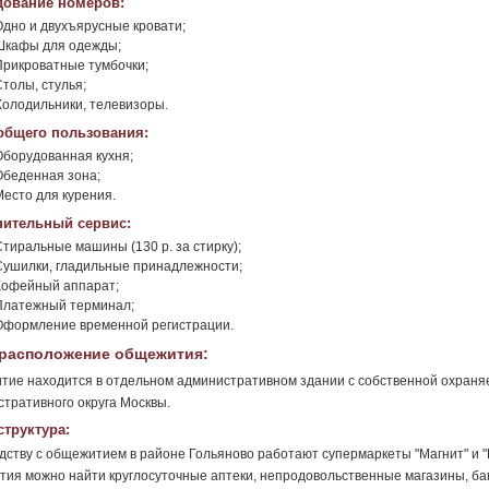
ование номеров:
Одно и двухъярусные кровати;
Шкафы для одежды;
Прикроватные тумбочки;
Столы, стулья;
Холодильники, телевизоры.
общего пользования:
Оборудованная кухня;
Обеденная зона;
Место для курения.
ительный сервис:
Стиральные машины (130 р. за стирку);
Сушилки, гладильные принадлежности;
Кофейный аппарат;
Платежный терминал;
Оформление временной регистрации.
расположение общежития:
ие находится в отдельном административном здании с собственной охраня
тративного округа Москвы.
труктура:
дству с общежитием в районе Гольяново работают супермаркеты "Магнит" и "П
ия можно найти круглосуточные аптеки, непродовольственные магазины, бан