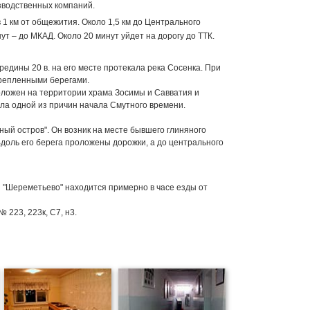
изводственных компаний.
 1 км от общежития. Около 1,5 км до Центрального
ут – до МКАД. Около 20 минут уйдет на дорогу до ТТК.
редины 20 в. на его месте протекала река Сосенка. При
укрепленными берегами.
оложен на территории храма Зосимы и Савватия и
ала одной из причин начала Смутного времени.
ный остров". Он возник на месте бывшего глиняного
доль его берега проложены дорожки, а до центрального
и "Шереметьево" находится примерно в часе езды от
 223, 223к, С7, н3.