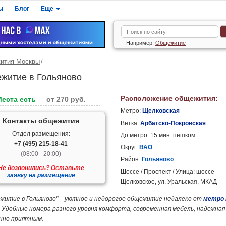
ы
Блог
Еще
Например,
Общежитие
ития Москвы
житие в Гольяново
Расположение общежития:
Места есть
от 270 руб.
Метро:
Щелковская
Контакты общежития
Ветка:
Арбатско-Покровская
Отдел размещения:
До метро: 15 мин. пешком
+7 (495) 215-18-41
Округ:
ВАО
(08:00 - 20:00)
Район:
Гольяново
Не дозвонились? Оставьте
Шоссе / Проспект / Улица: шоссе
заявку на размещение
Щелковское, ул. Уральская, МКАД
житие в Гольяново" – уютное и недорогое общежитие недалеко от
метро 
 Удобные номера разного уровня комфорта, современная мебель, надежна
нно приятным.