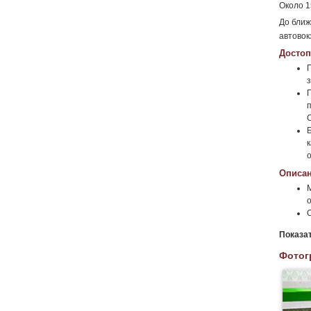
Около 1
До ближ
автовок
Достоп
Описан
Показа
Фотог