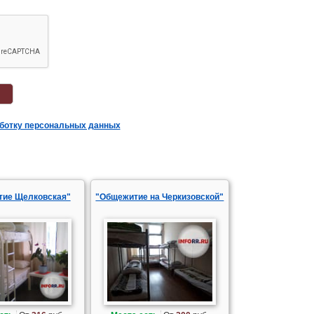
аботку персональных данных
тие Щелковская"
"Общежитие на Черкизовской"