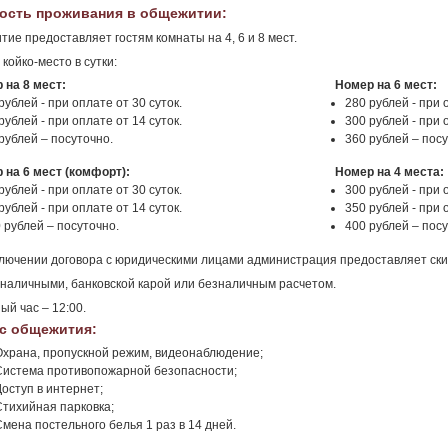
ость проживания в общежитии:
ие предоставляет гостям комнаты на 4, 6 и 8 мест.
 койко-место в сутки:
 на 8 мест:
Номер на 6 мест:
рублей - при оплате от 30 суток.
280 рублей - при 
рублей - при оплате от 14 суток.
300 рублей - при 
рублей – посуточно.
360 рублей – посу
 на 6 мест (комфорт):
Номер на 4 места:
рублей - при оплате от 30 суток.
300 рублей - при 
рублей - при оплате от 14 суток.
350 рублей - при 
 рублей – посуточно.
400 рублей – посу
лючении договора с юридическими лицами администрация предоставляет ски
наличными, банковской карой или безналичным расчетом.
ый час – 12:00.
с общежития:
Охрана, пропускной режим, видеонаблюдение;
Система противопожарной безопасности;
Доступ в интернет;
Стихийная парковка;
Смена постельного белья 1 раз в 14 дней.