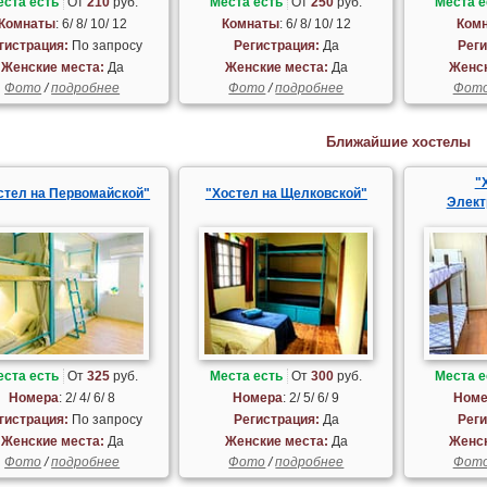
еста есть
От
210
руб.
Места есть
От
250
руб.
Места е
Комнаты
: 6/ 8/ 10/ 12
Комнаты
: 6/ 8/ 10/ 12
Ком
гистрация:
По запросу
Регистрация:
Да
Реги
Женские места:
Да
Женские места:
Да
Женск
Фото
/
подробнее
Фото
/
подробнее
Фот
Ближайшие хостелы
"
стел на Первомайской"
"Хостел на Щелковской"
Элект
еста есть
От
325
руб.
Места есть
От
300
руб.
Места е
Номера
: 2/ 4/ 6/ 8
Номера
: 2/ 5/ 6/ 9
Номе
гистрация:
По запросу
Регистрация:
Да
Реги
Женские места:
Да
Женские места:
Да
Женск
Фото
/
подробнее
Фото
/
подробнее
Фот