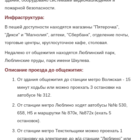
здании, оборудовано системами видеонаблюдения и
пожарной безопасности.
Инфраструктура:
В пешей доступности находятся магазины "Пятерочка",
"Дикси" и "Магнолия", аптеки, "Сбербанк", отделение почты,
торговые центры, круглосуточное кафе, столовая.
Недалеко от общежития находятся Люблинский парк,
Люблинские пруды, парк имени Шкулева.
Описание проезда до общежития:
От здания общежития до станции метро Волжская - 15
минут ходьбы или можно проехать 3 остановки на
автобусе № 312.
От станции метро Люблино ходят автобусы №№ 530,
658, Н5 и маршрутки № 870к, №872к (ехать 5
остановок).
От станции метро Текстильщики можно проехать 1
остановку на электричке до ж/д станции "Люблино" или