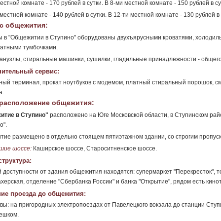
местной комнате - 170 рублей в сутки. В 8-ми местной комнате - 150 рублей в су
 местной комнате - 140 рублей в сутки. В 12-ти местной комнате - 130 рублей в 
с общежития:
 в "Общежитии в Ступино" оборудованы двухъярусными кроватями, холодил
атными тумбочками.
санузлы, стиральные машинки, сушилки, гладильные принадлежности - общег
ительный сервис:
ый терминал, прокат ноутбуков с модемом, платный стиральный порошок, сме
а.
расположение общежития:
итие в Ступино"
расположено на Юге Московской области, в Ступинском рай
о".
ие размещено в отдельно стоящем пятиэтажном здании, со строгим пропус
шие шоссе:
Каширское шоссе, Староситненское шоссе.
труктура:
 доступности от здания общежития находятся: супермаркет "Перекресток", торг
херская, отделение "Сбербанка России" и банка "Открытие", рядом есть кино
ие проезда до общежития:
вы: на пригородных электропоездах от Павелецкого вокзала до станции Ступин
ешком.