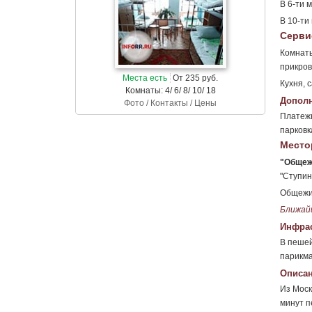
В 6-ти 
В 10-ти
Серви
Комнаты
прикров
Места есть
От 235 руб.
Кухня, 
Комнаты: 4/ 6/ 8/ 10/ 18
Дополн
Фото / Контакты / Цены
Платежн
парковк
Место
"Общеж
"Ступин
Общежит
Ближай
Инфрас
В пешей
парикма
Описан
Из Моск
минут п