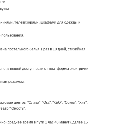
тки.
сутки.
ьниками, телевизорами, шкафами для одежды и
о пользования.
на постельного белья 1 раз в 10 дней, стихийная
оне, в пешей доступности от платформы электрички
кным режимом.
овые центры "Слава", "Ока", "КБО", "Сокол", "Хит",
театр "Юность".
о (среднее время в пути 1 час 40 минут), далее 15