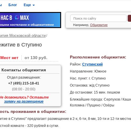
ы
Блог
Еще
Например,
Общежитие
тия Московской области
житие в Ступино
Расположение общежития:
Мест нет
от 130 руб.
Район:
Ступинский
Контакты общежития
Направление: Южное
Отдел размещения:
Нас. пункт: г. Ступино
+7 (495) 215-18-41
Остановка: ж/д Ступино
(08:00 - 20:00)
До остановки: 15 мин. пешком
Не дозвонились? Оставьте
Ближайшие города: Серпухов / Каши
заявку на размещение
Коломна / Пущино / Озёры
ость проживания в общежитии:
тие в Ступино" предлагает размещение в 2-х, 6-ти, 8-ми, 10-ти и 12-ти местн
естной комнате - 320 рублей в сутки.