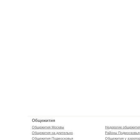
Общежития
Общежития Москвы
Недорогие общежити
Общежития на длительно
Районы Подмосковья
Общежития Подмосковья
Общежития у аэропо