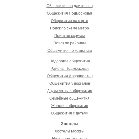
Общежития на длительно
Общежития Подмосковья
Общежития на карте
Поиск по схеме метро
Поиск по округам
Поиск по районам
Общежития по комнатам
Недорогие общежития
Районы Подмосковья
Общежития у аэропортов
Общежития у вокзалов
Двухместные общежития
Семейные общежития
Женские общежития
Общежития с детьми
Хостелы
Хостелы Москвы
Недорогие хостелы