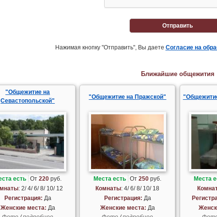
Отправить
Нажимая кнопку "Отправить", Вы даете
Согласие на обр
Ближайшие общежития
"Общежитие на
"Общежитие на Пражской"
"Общежитие
Севастопольской"
еста есть
От
220
руб.
Места есть
От
250
руб.
Места е
мнаты
: 2/ 4/ 6/ 8/ 10/ 12
Комнаты
: 4/ 6/ 8/ 10/ 18
Комна
Регистрация:
Да
Регистрация:
Да
Регистр
Женские места:
Да
Женские места:
Да
Женск
Фото
/
подробнее
Фото
/
подробнее
Фот