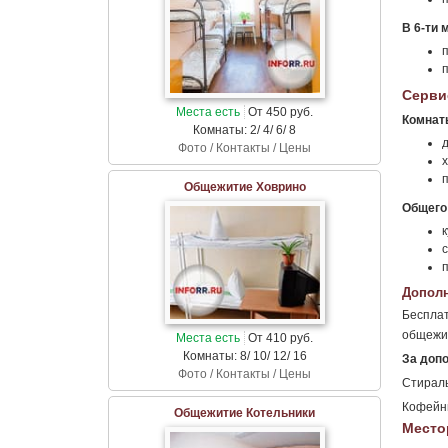
В 6-ти 
п
п
Серви
Места есть
От 450 руб.
Комнат
Комнаты: 2/ 4/ 6/ 8
Фото / Контакты / Цены
Общежитие Ховрино
Общего
к
Дополн
Бесплат
общежит
Места есть
От 410 руб.
Комнаты: 8/ 10/ 12/ 16
За доп
Фото / Контакты / Цены
Стирал
Кофейн
Общежитие Котельники
Место