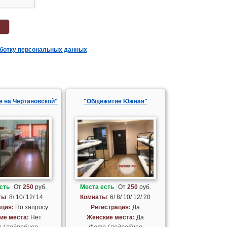
аботку персональных данных
 на Чертановской"
"Общежитие Южная"
сть
От
250
руб.
Места есть
От
250
руб.
ты
: 8/ 10/ 12/ 14
Комнаты
: 6/ 8/ 10/ 12/ 20
ация:
По запросу
Регистрация:
Да
ие места:
Нет
Женские места:
Да
о
/
подробнее
Фото
/
подробнее