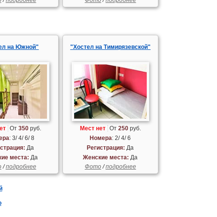
ел на Южной"
"Хостел на Тимирязевской"
ет
От
350
руб.
Мест нет
От
250
руб.
ера
: 3/ 4/ 6/ 8
Номера
: 2/ 4/ 6
страция:
Да
Регистрация:
Да
ие места:
Да
Женские места:
Да
о
/
подробнее
Фото
/
подробнее
й
о