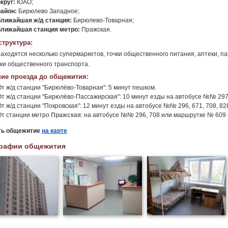
круг:
ЮАО;
район:
Бирюлево Западное;
ближайшая ж/д станция:
Бирюлево-Товарная;
ближайшая станция метро:
Пражская.
труктура:
аходятся несколько супермаркетов, точки общественного питания, аптеки, па
ки общественного транспорта.
ие проезда до общежития:
От ж/д станции "Бирюлёво-Товарная": 5 минут пешком.
От ж/д станции "Бирюлёво-Пассажирская": 10 минут езды на автобусе №№ 297
От ж/д станции "Покровская": 12 минут езды на автобусе №№ 296, 671, 708, 8
От станции метро
Пражская
: на автобусе №№ 296, 708 или маршрутке № 609 (
ть общежитие
на карте
рафии общежития