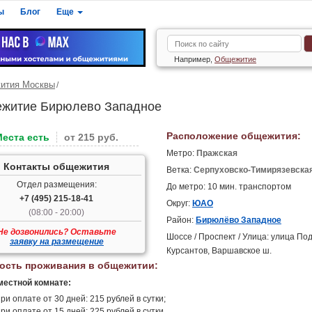
ы
Блог
Еще
Например,
Общежитие
ития Москвы
житие Бирюлево Западное
Расположение общежития:
Места есть
от 215 руб.
Метро:
Пражская
Контакты общежития
Ветка:
Серпуховско-Тимирязевска
Отдел размещения:
До метро: 10 мин. транспортом
+7 (495) 215-18-41
Округ:
ЮАО
(08:00 - 20:00)
Район:
Бирюлёво Западное
Не дозвонились? Оставьте
Шоссе / Проспект / Улица: улица По
заявку на размещение
Курсантов, Варшавское ш.
ость проживания в общежитии:
местной комнате:
ри оплате от 30 дней: 215 рублей в сутки;
ри оплате от 15 дней: 225 рублей в сутки.