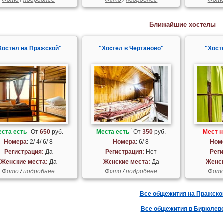
Ближайшие хостелы
Хостел на Пражской"
"Хостел в Чертаново"
"Хост
еста есть
От
650
руб.
Места есть
От
350
руб.
Мест н
Номера
: 2/ 4/ 6/ 8
Номера
: 6/ 8
Ном
Регистрация:
Да
Регистрация:
Нет
Реги
Женские места:
Да
Женские места:
Да
Женск
Фото
/
подробнее
Фото
/
подробнее
Фот
Все общежития на Пражско
Все общежития в Бирюлев