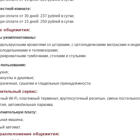
местной комнате:
ри оплате от 30 дней: 237 рублей в сутки;
ри оплате от 15 дней: 250 рублей в сутки.
с общежития:
ы укомплектованы:
двухъярусными кроватями со шторками, с ортопедическими матрасами и инд
холодильниками и телевизорами;
прикроватными тумбочками, столами и стульями.
 пользования:
ухня;
санузлы и душевые;
прачечная, сушилки и гладильные принадлежности.
ительный сервис:
ный Wi-Fi, платежный терминал, круглосуточный ресепшн, смена постельного
ия, автомобильная парковка.
олнительную плату:
ьная машина.
ый автомат.
расположение общежития: