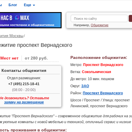
ы
Блог
Еще
Например,
Общежитие
ития Москвы
житие проспект Вернадского
Расположение общежития:
Мест нет
от 280 руб.
Метро:
Проспект Вернадского
Контакты общежития
Ветка:
Сокольническая
Отдел размещения:
До метро: 10 мин. пешком
+7 (495) 215-18-41
Округ:
ЗАО
(08:00 - 20:00)
Район:
Проспект Вернадского
Не дозвонились? Оставьте
Шоссе / Проспект / Улица: проспект
заявку на размещение
Ленинский, проспект Вернадского
итие "Проспект Вернадского" – современное общежитие для рабочих на з
м уютные комнаты с новой мебелью и техникой, отличный сервис и низкие
ость проживания в общежитии: