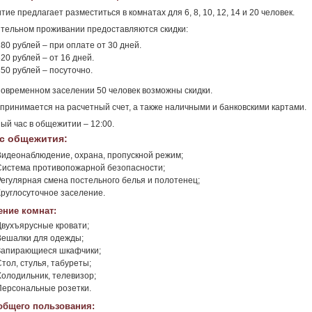
ие предлагает разместиться в комнатах для 6, 8, 10, 12, 14 и 20 человек.
тельном проживании предоставляются скидки:
80 рублей – при оплате от 30 дней.
20 рублей – от 16 дней.
350 рублей – посуточно.
овременном заселении 50 человек возможны скидки.
принимается на расчетный счет, а также наличными и банковскими картами.
ый час в общежитии – 12:00.
с общежития:
Видеонаблюдение, охрана, пропускной режим;
Система противопожарной безопасности;
Регулярная смена постельного белья и полотенец;
Круглосуточное заселение.
ние комнат:
Двухъярусные кровати;
Вешалки для одежды;
Запирающиеся шкафчики;
тол, стулья, табуреты;
Холодильник, телевизор;
Персональные розетки.
общего пользования: