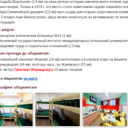
Усадьба Воронцово (1,5 км) за свою долгую историю сменила много хозяев, з
иостанцию. Только в 1979 г. это место стало памятником садово-паркового иск
Парк Олимпийской деревни (2,5 км) был создан для отдыха спортсменов-оли
г. Сегодня парк благоустроен, здесь можно покататься на катамаранах по реч
площадок.
 рядом:
Городская клиническая больница №31 (1 км);
Московский государственный институт международных отношений (университе
Академия труда и социальных отношений (2,5 км).
ие проезда до общежития:
Ближайший аэропорт Внуково (18 км) расположен в получасе езды на машине. 
омодедово (49 км), полтора часа - из Жуковского (53 км).
От метро
Проспект Вернадского
10 минут пешком.
ть общежитие
на карте
рафии общежития