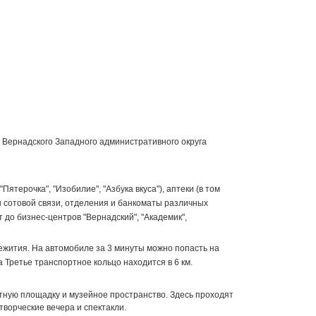
 Вернадского Западного административного округа
терочка", "Изобилие", "Азбука вкуса"), аптеки (в том
ны сотовой связи, отделения и банкоматы различных
т до бизнес-центров "Вернадский", "Академик",
жития. На автомобиле за 3 минуты можно попасть на
а Третье транспортное кольцо находится в 6 км.
ртную площадку и музейное пространство. Здесь проходят
творческие вечера и спектакли.