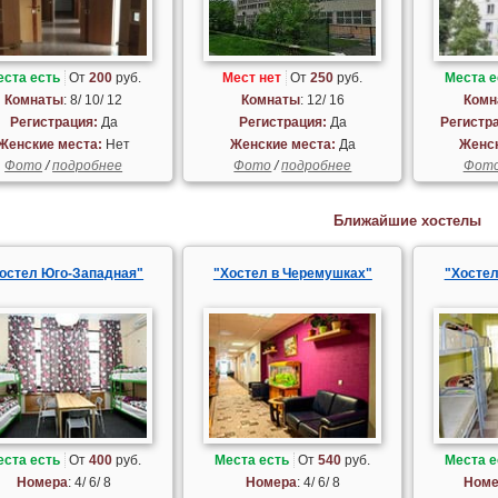
еста есть
От
200
руб.
Мест нет
От
250
руб.
Места е
Комнаты
: 8/ 10/ 12
Комнаты
: 12/ 16
Комн
Регистрация:
Да
Регистрация:
Да
Регистр
Женские места:
Нет
Женские места:
Да
Женск
Фото
/
подробнее
Фото
/
подробнее
Фот
Ближайшие хостелы
остел Юго-Западная"
"Хостел в Черемушках"
"Хостел
еста есть
От
400
руб.
Места есть
От
540
руб.
Места е
Номера
: 4/ 6/ 8
Номера
: 4/ 6/ 8
Номе