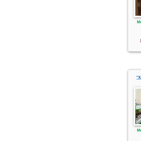
М
"Х
М