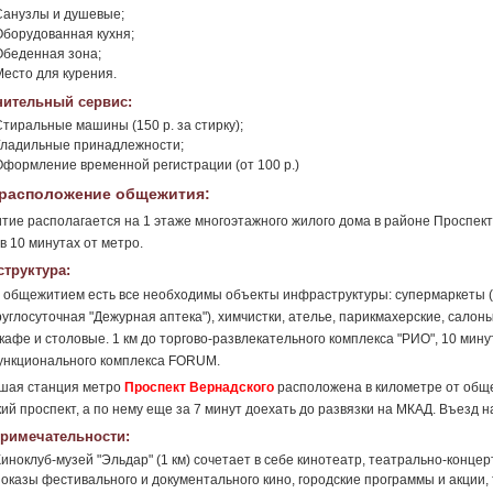
Санузлы и душевые;
Оборудованная кухня;
Обеденная зона;
Место для курения.
ительный сервис:
Стиральные машины (150 р. за стирку);
Гладильные принадлежности;
Оформление временной регистрации (от 100 р.)
расположение общежития:
ие располагается на 1 этаже многоэтажного жилого дома в районе Проспект
в 10 минутах от метро.
труктура:
 общежитием есть все необходимы объекты инфраструктуры: супермаркеты ("Пя
руглосуточная "Дежурная аптека"), химчистки, ателье, парикмахерские, сало
 кафе и столовые. 1 км до торгово-развлекательного комплекса "РИО", 10 мину
ункционального комплекса FORUM.
шая станция метро
Проспект Вернадского
расположена в километре от обще
ий проспект, а по нему еще за 7 минут доехать до развязки на МКАД. Въезд н
римечательности:
Киноклуб-музей "Эльдар" (1 км) сочетает в себе кинотеатр, театрально-конце
показы фестивального и документального кино, городские программы и акции, 