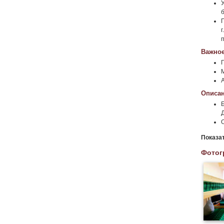
б
Важное
Описан
Д
Показа
Фотог