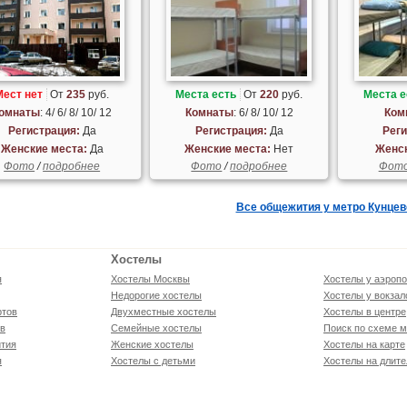
Мест нет
От
235
руб.
Места есть
От
220
руб.
Места е
омнаты
: 4/ 6/ 8/ 10/ 12
Комнаты
: 6/ 8/ 10/ 12
Ком
Регистрация:
Да
Регистрация:
Да
Реги
Женские места:
Да
Женские места:
Нет
Женск
Фото
/
подробнее
Фото
/
подробнее
Фот
Все общежития у метро Кунцев
Хостелы
я
Хостелы Москвы
Хостелы у аэропо
Недорогие хостелы
Хостелы у вокзал
ртов
Двухместные хостелы
Хостелы в центре
ов
Семейные хостелы
Поиск по схеме м
тия
Женские хостелы
Хостелы на карте
я
Хостелы с детьми
Хостелы на длите