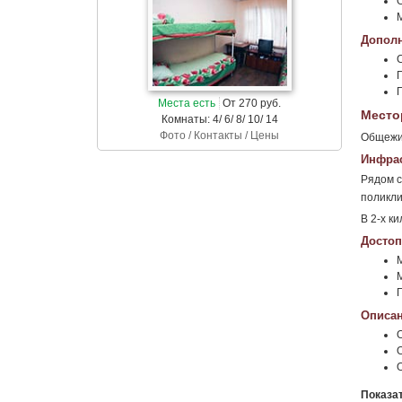
Дополн
Г
Места есть
От 270 руб.
Место
Комнаты: 4/ 6/ 8/ 10/ 14
Фото / Контакты / Цены
Общежит
Инфрас
Рядом с
поликли
В 2-х к
Достоп
М
М
Г
Описан
Показа