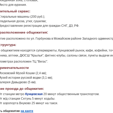
Обеденная зона, столовая;
Место для курения.
ительный сервис:
Стиральные машины (200 руб.);
ладильная доска, утюг, сушилки;
Предоставление регистрации для граждан СНГ, ДЗ, РФ.
расположение общежития:
ие расположено по ул. Горбунова в Можайском районе Западного администр
труктура:
 общежитием находятся супермаркеты, Кунцевский рынок, кафе, кофейни, точ
ника, аптеки, ДЮСШ "Крылья", фитнес-клубы, салоны связи, пункты выдачи и
илометрах расположен ТЦ "Вегас".
римечательности
осковский Музей Кошки (2,4 км);
узей истории русской водки (3,1 км);
алерея Давыдково (5 км).
ие проезда до общежития:
От станции метро
Кунцевская
20 минут общественным транспортом.
От ж/д станции Сетунь 5 минут ходьбы.
От аэропорта Внуково 25 минут на такси.
ть общежитие
на карте