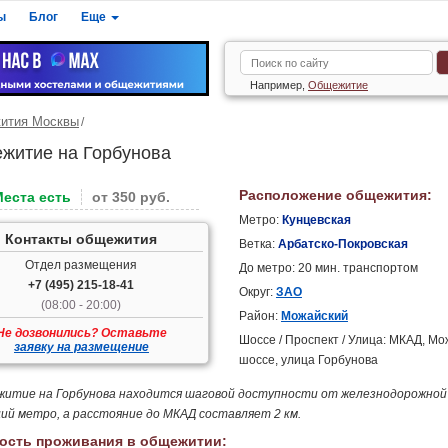
ы
Блог
Еще
Например,
Общежитие
ития Москвы
житие на Горбунова
Расположение общежития:
Места есть
от 350 руб.
Метро:
Кунцевская
Контакты общежития
Ветка:
Арбатско-Покровская
Отдел размещения
До метро: 20 мин. транспортом
+7 (495) 215-18-41
Округ:
ЗАО
(08:00 - 20:00)
Район:
Можайский
Не дозвонились? Оставьте
Шоссе / Проспект / Улица: МКАД, М
заявку на размещение
шоссе, улица Горбунова
итие на Горбунова находится шаговой доступности от железнодорожной
ий метро, а расстояние до МКАД составляет 2 км.
ость проживания в общежитии: