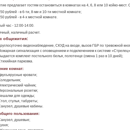
ие предлагает гостям остановиться в комнатах на 4, 6, 8 или 10 койко-мест. 
50 рублей - в 6-ти, 8-ми и 10-ти местной комнате;
50 рублей - в 4-х местной комнате.
ый час - 12:00-14:00.
чный, наличный расчет.
с общежития:
Круглосуточно видеонаблюдение, СКУД на входе, вызов ГБР по тревожной кно
Пожарная сигнализация с оповещением и подключением к системе «Стрелец»
Выдается комплект постельного белья, полотенце (смена 1 раз в 10 дней);
Стихийная парковка.
ние комнат:
Двухъярусные кровати;
Холодильник;
Электрический чайник;
Персональные розетки;
Вешалки для одежды;
тол, стулья, табуреты;
Санузел, душевые кабины.
общего пользования:
Санузел, душевые;
ухня;