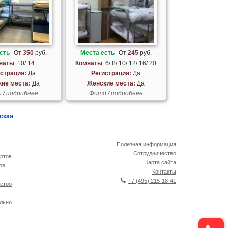
сть
От
350
руб.
Места есть
От
245
руб.
наты
: 10/ 14
Комнаты
: 6/ 8/ 10/ 12/ 16/ 20
страция:
Да
Регистрация:
Да
ие места:
Да
Женские места:
Да
о
/
подробнее
Фото
/
подробнее
ская
Полезная информация
Сотрудничество
ртов
Карта сайта
ов
Контакты
+7 (495) 215-18-41
етро
льно