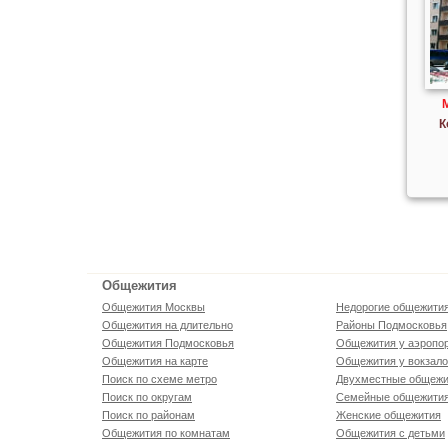
К
Общежития
Общежития Москвы
Недорогие общежити
Общежития на длительно
Районы Подмосковья
Общежития Подмосковья
Общежития у аэропо
Общежития на карте
Общежития у вокзал
Поиск по схеме метро
Двухместные общежи
Поиск по округам
Семейные общежити
Поиск по районам
Женские общежития
Общежития по комнатам
Общежития с детьми