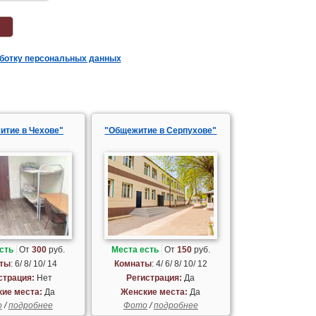
аботку персональных данных
итие в Чехове"
"Общежитие в Серпухове"
сть
От
300
руб.
Места есть
От
150
руб.
ты
: 6/ 8/ 10/ 14
Комнаты
: 4/ 6/ 8/ 10/ 12
страция:
Нет
Регистрация:
Да
ие места:
Да
Женские места:
Да
о
/
подробнее
Фото
/
подробнее