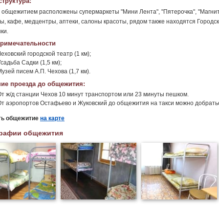
труктура:
 общежитием расположены супермаркеты "Мини Лента", "Пятерочка", "Магнит"
ы, кафе, медцентры, аптеки, салоны красоты, рядом также находятся Городск
ки.
римечательности
еховский городской театр (1 км);
садьба Садки (1,5 км);
узей писем А.П. Чехова (1,7 км).
ие проезда до общежития:
От ж/д станции Чехов 10 минут транспортом или 23 минуты пешком.
От аэропортов Остафьево и Жуковский до общежития на такси можно добратьс
ть общежитие
на карте
рафии общежития