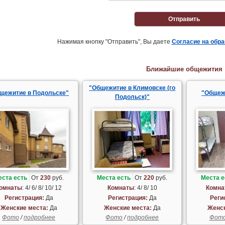
Отправить
Нажимая кнопку "Отправить", Вы даете
Согласие на обр
Ближайшие общежития
"Общежитие в Климовске (го
щежитие в Подольске"
"Общеж
Подольск)"
еста есть
От
230
руб.
Места есть
От
220
руб.
Места е
омнаты
: 4/ 6/ 8/ 10/ 12
Комнаты
: 4/ 8/ 10
Комна
Регистрация:
Да
Регистрация:
Да
Реги
Женские места:
Да
Женские места:
Да
Женск
Фото
/
подробнее
Фото
/
подробнее
Фот