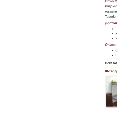
Инфрас
Рядом с
магазин
Теребен
Достоп
Ч
У
М
Описан
Показа
Фотог