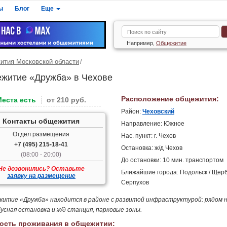
ы
Блог
Еще
Например,
Общежитие
тия Московской области
житие «Дружба» в Чехове
Расположение общежития:
Места есть
от 210 руб.
Район:
Чеховский
Контакты общежития
Направление: Южное
Отдел размещения
Нас. пункт: г. Чехов
+7 (495) 215-18-41
Остановка: ж/д Чехов
(08:00 - 20:00)
До остановки: 10 мин. транспортом
Не дозвонились? Оставьте
Ближайшие города: Подольск / Щерб
заявку на размещение
Серпухов
итие «Дружба» находится в районе с развитой инфраструктурой: рядом 
усная остановка и ж/д станция, парковые зоны.
ость проживания в общежитии: