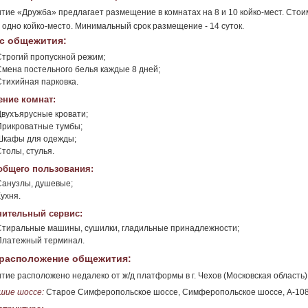
ие «Дружба» предлагает размещение в комнатах на 8 и 10 койко-мест. Стои
а одно койко-место. Минимальный срок размещение - 14 суток.
с общежития:
Строгий пропускной режим;
Смена постельного белья каждые 8 дней;
Стихийная парковка.
ние комнат:
Двухъярусные кровати;
Прикроватные тумбы;
Шкафы для одежды;
Столы, стулья.
общего пользования:
Санузлы, душевые;
ухня.
ительный сервис:
Стиральные машины, сушилки, гладильные принадлежности;
Платежный терминал.
расположение общежития:
ие расположено недалеко от ж/д платформы в г. Чехов (Московская область)
шие шоссе:
Старое Симферопольское шоссе, Симферопольское шоссе, А-10