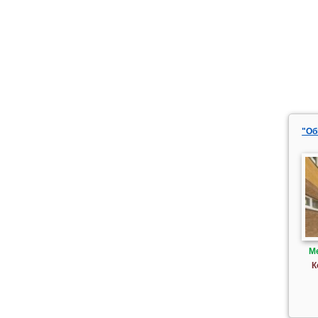
"Об
М
К