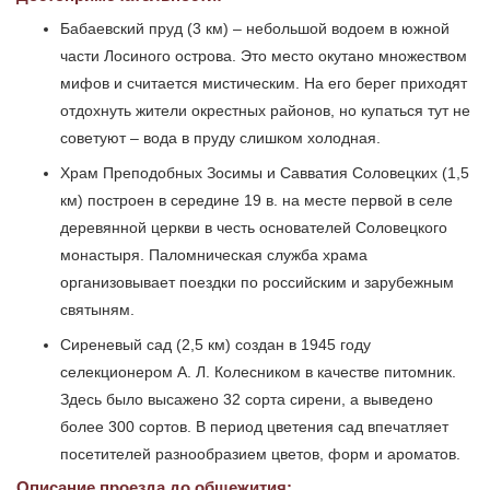
Бабаевский пруд (3 км) – небольшой водоем в южной
части Лосиного острова. Это место окутано множеством
мифов и считается мистическим. На его берег приходят
отдохнуть жители окрестных районов, но купаться тут не
советуют – вода в пруду слишком холодная.
Храм Преподобных Зосимы и Савватия Соловецких (1,5
км) построен в середине 19 в. на месте первой в селе
деревянной церкви в честь основателей Соловецкого
монастыря. Паломническая служба храма
организовывает поездки по российским и зарубежным
святыням.
Сиреневый сад (2,5 км) создан в 1945 году
селекционером А. Л. Колесником в качестве питомник.
Здесь было высажено 32 сорта сирени, а выведено
более 300 сортов. В период цветения сад впечатляет
посетителей разнообразием цветов, форм и ароматов.
Описание проезда до общежития: