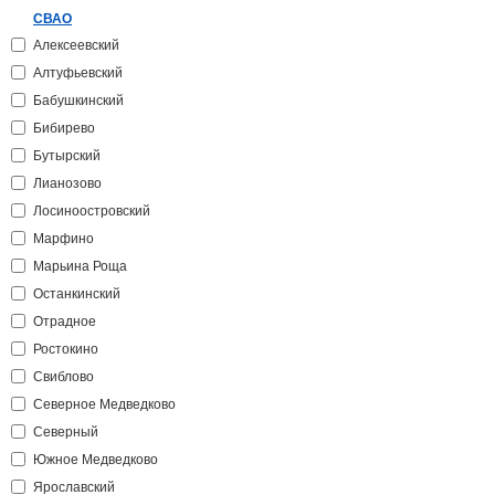
СВАО
Алексеевский
Алтуфьевский
Бабушкинский
Бибирево
Бутырский
Лианозово
Лосиноостровский
Марфино
Марьина Роща
Останкинский
Отрадное
Ростокино
Свиблово
Северное Медведково
Северный
Южное Медведково
Ярославский