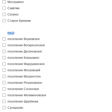
Матушкино
Савёлки
Силино
Старое Крюково
НАО
поселение Внуковское
поселение Воскресенское
поселение Десёновское
поселение Кокошкино
поселение Марушкинское
поселение Московский
поселение Мосрентген
поселение Рязановское
поселение Сосенское
поселение Филимоновское
поселение Щербинка
Саларьево