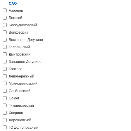
САО
Аэропорт
Беговой
Бескудниковский
Войковский
Восточное Дегунино
Головинский
Дмитровский
Западное Дегунино
Коптево
Левобережный
Молжаниновский
Савёловский
Сокол
Тимирязевский
Ховрино
Хорошёвский
ГО Долгопрудный