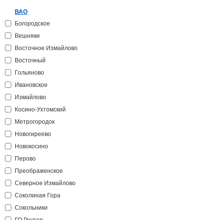
ВАО
Богородское
Вешняки
Восточное Измайлово
Восточный
Гольяново
Ивановское
Измайлово
Косино-Ухтомский
Метрогородок
Новогиреево
Новокосино
Перово
Преображенское
Северное Измайлово
Соколиная Гора
Сокольники