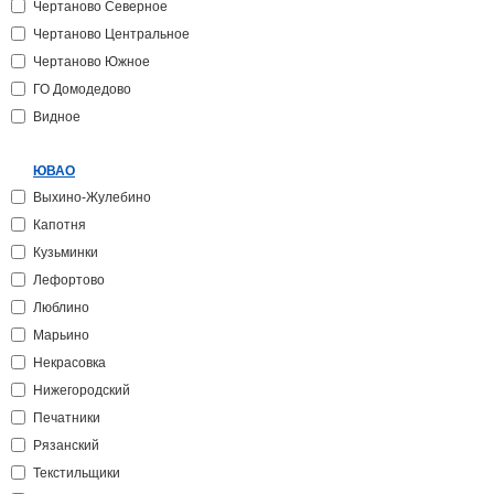
Чертаново Северное
Чертаново Центральное
Чертаново Южное
ГО Домодедово
Видное
ЮВАО
Выхино-Жулебино
Капотня
Кузьминки
Лефортово
Люблино
Марьино
Некрасовка
Нижегородский
Печатники
Рязанский
Текстильщики