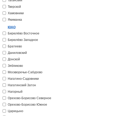
Таганский
Тверской
Хамовники
Якиманка
ЮАО
Бирюлёво Восточное
Бирюлёво Западное
Братеево
Даниловский
Донской
Зябликово
Москворечье-Сабурово
Нагатино-Садовники
Нагатинский Затон
Нагорный
Орехово-Борисово Северное
Орехово-Борисово Южное
Царицыно