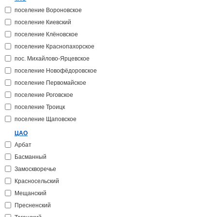
поселение Вороновское
поселение Киевский
поселение Клёновское
поселение Краснопахорское
пос. Михайлово-Ярцевское
поселение Новофёдоровское
поселение Первомайское
поселение Роговское
поселение Троицк
поселение Щаповское
ЦАО
Арбат
Басманный
Замоскворечье
Красносельский
Мещанский
Пресненский