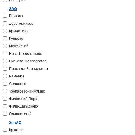
ГО Реутов
ЗАО
Внуково
Дорогомилово
Крылатское
Кунцево
Можайский
Ново-Переделкино
Очаково-Матвеевское
Проспект Вернадского
Раменки
Солнцево
Тропарёво-Никулино
Филёвский Парк
Фили-Давыдково
Одинцовский
ЗелАО
Крюково