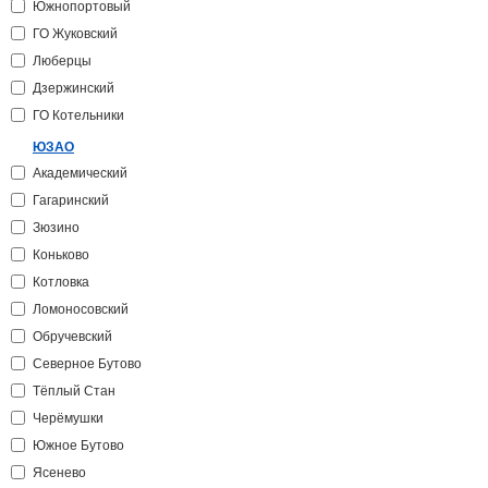
Южнопортовый
ГО Жуковский
Люберцы
Дзержинский
ГО Котельники
ЮЗАО
Академический
Гагаринский
Зюзино
Коньково
Котловка
Ломоносовский
Обручевский
Северное Бутово
Тёплый Стан
Черёмушки
Южное Бутово
Ясенево