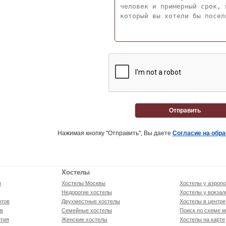
Отправить
Нажимая кнопку "Отправить", Вы даете
Согласие на обр
Хостелы
я
Хостелы Москвы
Хостелы у аэропо
Недорогие хостелы
Хостелы у вокзал
ртов
Двухместные хостелы
Хостелы в центре
ов
Семейные хостелы
Поиск по схеме м
тия
Женские хостелы
Хостелы на карте