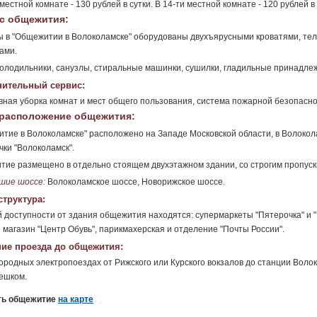
 местной комнате - 130 рублей в сутки. В 14-ти местной комнате - 120 рублей в 
с общежития:
 в "Общежитии в Волоколамске" оборудованы двухъярусными кроватями, те
ами.
холодильники, санузлы, стиральные машинки, сушилки, гладильные принадлеж
ительный сервис:
ная уборка комнат и мест общего пользования, система пожарной безопасно
расположение общежития:
тие в Волоколамске" расположено на Западе Московской области, в Волоко
чки "Волоколамск".
ие размещено в отдельно стоящем двухэтажном здании, со строгим пропус
шие шоссе:
Волоколамское шоссе, Новорижское шоссе.
труктура:
 доступности от здания общежития находятся: супермаркеты "Пятерочка" и "
 магазин "Центр Обувь", парикмахерская и отделение "Почты России".
ие проезда до общежития:
ородных электропоездах от Рижского или Курского вокзалов до станции Волоко
ешком.
ть общежитие
на карте