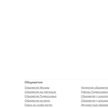
Общежития
Общежития Москвы
Недорогие общежити
Общежития на длительно
Районы Подмосковья
Общежития Подмосковья
Общежития у аэропо
Общежития на карте
Общежития у вокзал
Поиск по схеме метро
Двухместные общежи