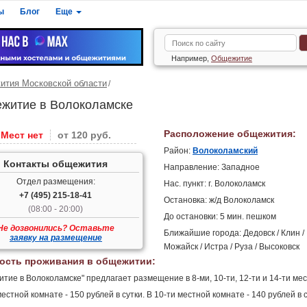
ы
Блог
Еще
Например,
Общежитие
тия Московской области
житие в Волоколамске
Расположение общежития:
Мест нет
от 120 руб.
Район:
Волоколамский
Контакты общежития
Направление: Западное
Отдел размещения:
Нас. пункт: г. Волоколамск
+7 (495) 215-18-41
Остановка: ж/д Волоколамск
(08:00 - 20:00)
До остановки: 5 мин. пешком
Не дозвонились? Оставьте
Ближайшие города: Дедовск / Клин /
заявку на размещение
Можайск / Истра / Руза / Высоковск
ость проживания в общежитии:
тие в Волоколамске" предлагает размещение в 8-ми, 10-ти, 12-ти и 14-ти ме
местной комнате - 150 рублей в сутки. В 10-ти местной комнате - 140 рублей в с