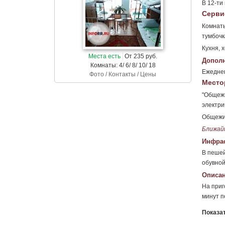
В 12-ти
Серви
Комнаты
тумбочк
Кухня, 
Места есть
От 235 руб.
Дополн
Комнаты: 4/ 6/ 8/ 10/ 18
Ежеднев
Фото / Контакты / Цены
Место
"Общежи
электри
Общежит
Ближай
Инфрас
В пешей
обувной
Описан
На приг
минут п
Показа