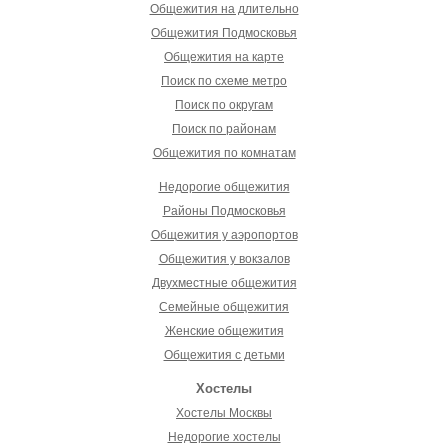
Общежития на длительно
Общежития Подмосковья
Общежития на карте
Поиск по схеме метро
Поиск по округам
Поиск по районам
Общежития по комнатам
Недорогие общежития
Районы Подмосковья
Общежития у аэропортов
Общежития у вокзалов
Двухместные общежития
Семейные общежития
Женские общежития
Общежития с детьми
Хостелы
Хостелы Москвы
Недорогие хостелы