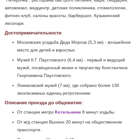
"Пятерочка", рестораны быстрого питания, кафе, пиццерия,
автовокзал, медцентр, детская поликлиника, стоматологии,
фитнес-клуб, салоны красоты, барбершоп, Кузьминский
лесопарк.
Достопримечательности
Московская усадьба Деда Мороза (5,3 км) - волшебное
место для детей и взрослых.
Музей К.Г. Паустовского (6,4 км) - первый и ведущий
музей, посвященный жизни и творчеству Константина
Георгиевича Паустовского.
Ломаковский музей (7 км), где собрано более 130
эксклюзивных единиц ретротехники.
Описание проезда до общежития:
От станции метро
Котельники
8 минут ходьбы.
От ж/д станции Выхино 20 минут на общественном
транспорте.