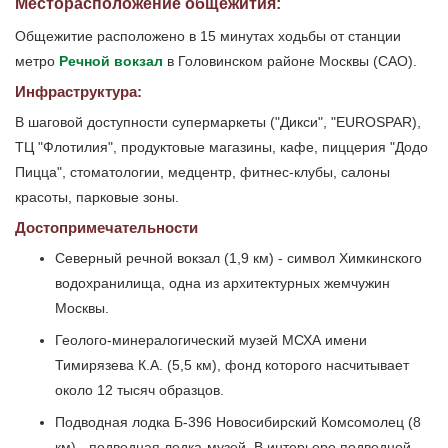
Месторасположение общежития:
Общежитие расположено в 15 минутах ходьбы от станции
метро
Речной вокзал
в Головинском районе Москвы (САО).
Инфраструктура:
В шаговой доступности супермаркеты ("Дикси", "EUROSPAR),
ТЦ "Флотилия", продуктовые магазины, кафе, пиццерия "Додо
Пицца", стоматологии, медцентр, фитнес-клубы, салоны
красоты, парковые зоны.
Достопримечательности
Северный речной вокзал (1,9 км) - символ Химкинского
водохранилища, одна из архитектурных жемчужин
Москвы.
Геолого-минералогический музей МСХА имени
Тимирязева К.А. (5,5 км), фонд которого насчитывает
около 12 тысяч образцов.
Подводная лодка Б-396 Новосибирский Комсомолец (8
км) - подводная лодка-музей. В интерьере подводной