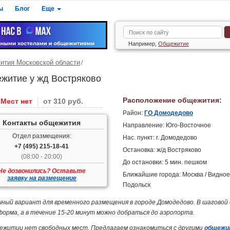
ы
Блог
Еще
Например,
Общежитие
тия Московской области
житие у жд Востряково
Расположение общежития:
Мест нет
от 310 руб.
Район:
ГО Домодедово
Контакты общежития
Направление: Юго-Восточное
Отдел размещения:
Нас. пункт: г. Домодедово
+7 (495) 215-18-41
Остановка: ж/д Востряково
(08:00 - 20:00)
До остановки: 5 мин. пешком
Не дозвонились? Оставьте
Ближайшие города: Москва / Видное 
заявку на размещение
Подольск
ный вариант для временного размещения в городе Домодедово. В шагово
орма, а в течение 15-20 минут можно добраться до аэропорта.
ежитии нет свободных мест. Предлагаем ознакомиться с другими
общежи