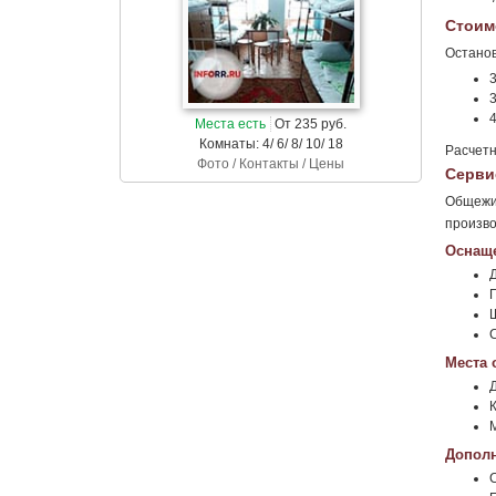
Стоим
Останов
3
3
4
Места есть
От 235 руб.
Комнаты: 4/ 6/ 8/ 10/ 18
Расчетн
Фото / Контакты / Цены
Серви
Общежит
произво
Оснаще
Места 
К
Дополн