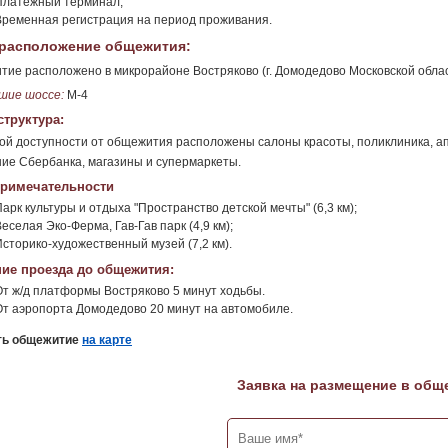
Платежный терминал;
Временная регистрация на период проживания.
расположение общежития:
ие расположено в микрорайоне Востряково (г. Домодедово Московской облас
шие шоссе:
М-4
труктура:
ой доступности от общежития расположены салоны красоты, поликлиника, ап
ие Сбербанка, магазины и супермаркеты.
римечательности
арк культуры и отдыха "Пространство детской мечты" (6,3 км);
еселая Эко-Ферма, Гав-Гав парк (4,9 км);
Историко-художественный музей (7,2 км).
ие проезда до общежития:
От ж/д платформы Востряково 5 минут ходьбы.
От аэропорта Домодедово 20 минут на автомобиле.
ть общежитие
на карте
Заявка на размещение в общ