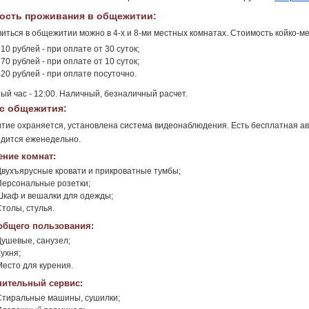
ость проживания в общежитии:
иться в общежитии можно в 4-х и 8-ми местных комнатах. Стоимость койко-мес
10 рублей - при оплате от 30 суток;
70 рублей - при оплате от 10 суток;
20 рублей - при оплате посуточно.
ый час - 12:00. Наличный, безналичный расчет.
с общежития:
ие охраняется, установлена система видеонаблюдения. Есть бесплатная ав
дится еженедельно.
ние комнат:
Двухъярусные кровати и прикроватные тумбы;
Персональные розетки;
Шкаф и вешалки для одежды;
Столы, стулья.
общего пользования:
Душевые, санузел;
ухня;
Место для курения.
ительный сервис:
Стиральные машины, сушилки;