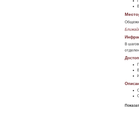
Место
Общежит
Ближай
Инфрас
В шагов
отделен
Достоп
П
В
Описан
Показа