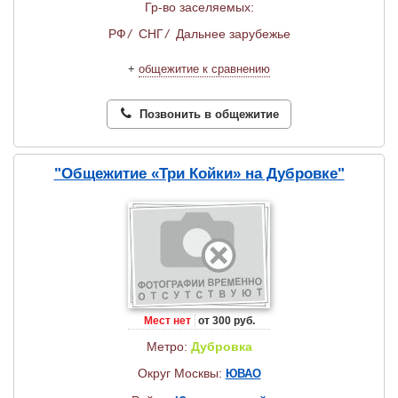
Гр-во заселяемых:
РФ
/
СНГ
/
Дальнее зарубежье
+
общежитие к сравнению
Позвонить в общежитие
"Общежитие «Три Койки» на Дубровке"
Мест нет
от 300 руб.
Метро:
Дубровка
Округ Москвы:
ЮВАО