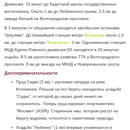
Демихова. 15 минут до Кадетской школы государственных
воспитанниц. Около 1 км до Люблинского рынка. 2,5 км до
завода Renault на Волгоградском проспекте.
В 3 минутах от общежития находится автобусная остановка
"Шкулево". До ближайшей станции метро
Волжская
около 1,5
км, до станции метро
Печатники
- 2 км. Одноименная станция
МЦД Курско-Рижского диаметра D2 находится в 20 минутах
ходьбы. В 5 км расположена развязка ТТК и Волгоградского
проспекта. 8 км до выезда на МКАД и Новорязанское шоссе.
Достопримечательности
Пруд Садки (2 км) – русловая запруда на реке
Коломенка. Раньше на его берегу находилась усадьба
"Садки", от которой до наших дней ничего не
сохранилось. Теперь пруд окружает спорткомплекс
"Москвич" (АЗЛК). Старинные ивы, которые растут на
берегу водоема, относятся к памятникам природы.
Усадьба "Люблино" (1 км) впервые упоминается в