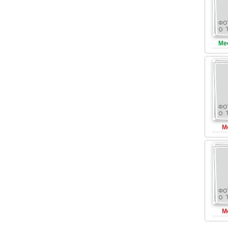
Ме
М
М