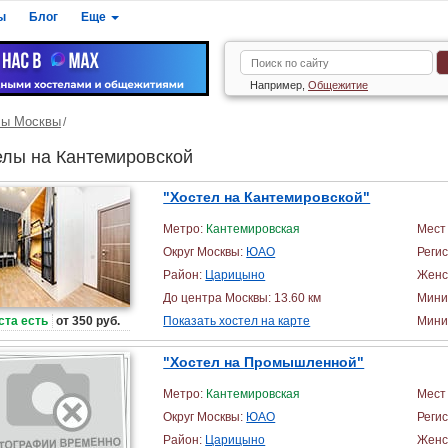
ы
Блог
Еще
Например,
Общежитие
лы Москвы
елы на Кантемировской
"Хостел на Кантемировской"
Метро:
Кантемировская
Мест 
Округ Москвы:
ЮАО
Реги
Район:
Царицыно
Женс
До центра Москвы: 13.60 км
Мини
ста есть
от 350 руб.
Показать хостел на карте
Миним
"Хостел на Промышленной"
Метро:
Кантемировская
Мест 
Округ Москвы:
ЮАО
Реги
Район:
Царицыно
Женс