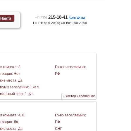
215-18-41
Контакты
+7 (495)
Найти
Пн-Пт: 8:00-20:00; Сб-Вс: 9:00-20:00
в комнате: 8
Гр-во заселяемых:
страция: Нет
РФ
кие места: Да
мум к заселению: 1 чел.
альный срок: 1 сут.
+
хостел к сравнению
в комнате: 4/ 8
Гр-во заселяемых:
страция: Да
РФ
кие места: Да
СНГ