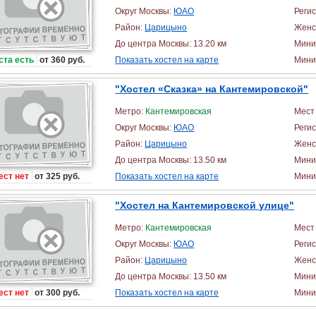
Округ Москвы:
ЮАО
Реги
Район:
Царицыно
Женс
До центра Москвы: 13.20 км
Мини
ста есть
от 360 руб.
Показать хостел на карте
Миним
"Хостел «Сказка» на Кантемировской"
Метро:
Кантемировская
Мест 
Округ Москвы:
ЮАО
Реги
Район:
Царицыно
Женс
До центра Москвы: 13.50 км
Мини
ест нет
от 325 руб.
Показать хостел на карте
Миним
"Хостел на Кантемировской улице"
Метро:
Кантемировская
Мест 
Округ Москвы:
ЮАО
Реги
Район:
Царицыно
Женс
До центра Москвы: 13.50 км
Мини
ест нет
от 300 руб.
Показать хостел на карте
Миним