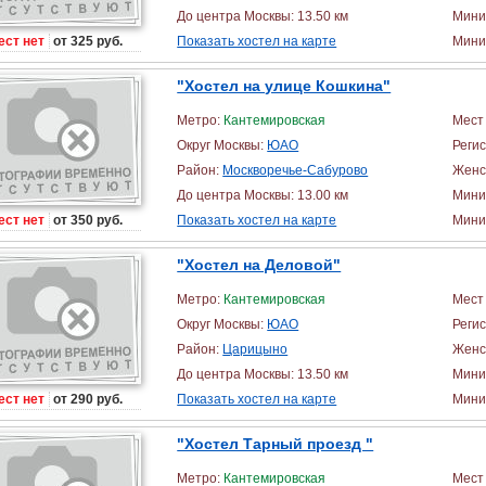
До центра Москвы: 13.50 км
Мини
ест нет
от 325 руб.
Показать хостел на карте
Миним
"Хостел на улице Кошкина"
Метро:
Кантемировская
Мест 
Округ Москвы:
ЮАО
Реги
Район:
Москворечье-Сабурово
Женс
До центра Москвы: 13.00 км
Мини
ест нет
от 350 руб.
Показать хостел на карте
Миним
"Хостел на Деловой"
Метро:
Кантемировская
Мест 
Округ Москвы:
ЮАО
Реги
Район:
Царицыно
Женс
До центра Москвы: 13.50 км
Мини
ест нет
от 290 руб.
Показать хостел на карте
Миним
"Хостел Тарный проезд "
Метро:
Кантемировская
Мест 