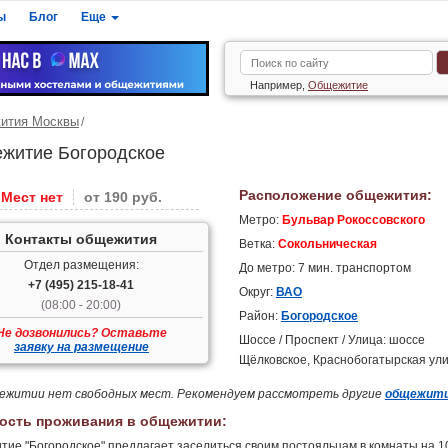
ы
Блог
Еще
Например,
Общежитие
ития Москвы
житие Богородское
Расположение общежития:
Мест нет
от 190 руб.
Метро:
Бульвар Рокоссовского
Контакты общежития
Ветка:
Сокольническая
Отдел размещения:
До метро: 7 мин. транспортом
+7 (495) 215-18-41
Округ:
ВАО
(08:00 - 20:00)
Район:
Богородское
Не дозвонились? Оставьте
Шоссе / Проспект / Улица: шоссе
заявку на размещение
Щёлковское, Краснобогатырская ул
ежитии нет свободных мест. Рекомендуем рассмотреть другие
общежит
ость проживания в общежитии:
ие "Богородское" предлагает заселиться своим постояльцам в комнаты на 10