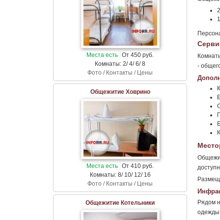
2
1
Персона
Серви
Места есть
От 450 руб.
Комнаты
Комнаты: 2/ 4/ 6/ 8
- общег
Фото / Контакты / Цены
Дополн
Общежитие Ховрино
С
Место
Общежит
Места есть
От 410 руб.
доступн
Комнаты: 8/ 10/ 12/ 16
Размеще
Фото / Контакты / Цены
Инфрас
Рядом н
Общежитие Котельники
одежды