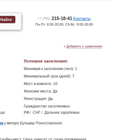
215-18-41
Контакты
+7 (495)
Найти
Пн-Пт: 8:00-20:00; Сб-Вс: 9:00-20:00
+
Добавить к сравнению
Условия заселения
:
Минимум к заселению (чел): 1
Минимальный срок (дней): 7
Мест в комнате: 10
Женские места: Да
Регистрация: Да
Гражданство заселяемых:
ица
РФ
/
СНГ
/
Дальнее зарубежье
ия
у метро Бульвар Рокоссовского.
 койко-мест. Цена зависит от срока проживания: