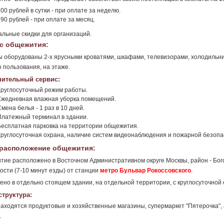
00 рублей в сутки - при оплате за неделю.
90 рублей - при оплате за месяц.
льные скидки для организаций.
с общежития:
 оборудованы 2-х ярусными кроватями, шкафами, телевизорами, холодильник
о пользования, на этаже.
ительный сервис:
Круглосуточный режим работы.
Ежедневная влажная уборка помещений.
мена белья - 1 раз в 10 дней.
Платежный терминал в здании.
Бесплатная парковка на территории общежития.
Круглосуточная охрана, наличие систем видеонаблюдения и пожарной безопа
расположение общежития:
ие расположено в Восточном Административном округе Москвы, район - Бого
ости (7-10 минут езды) от станции
метро Бульвар Рокоссовского
.
но в отдельно стоящем здании, на отдельной территории, с круглосуточной
труктура:
аходятся продуктовые и хозяйственные магазины, супермаркет "Пятерочка", 
.