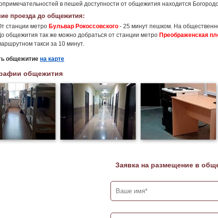
опримечательностей в пешей доступности от общежития находится Богородс
ие проезда до общежития:
От станции метро
Бульвар Рокоссовского
- 25 минут пешком. На общественн
До общежития так же можно добраться от станции метро
Преображенская п
маршрутном такси за 10 минут.
ть общежитие
на карте
рафии общежития
Заявка на размещение в общ