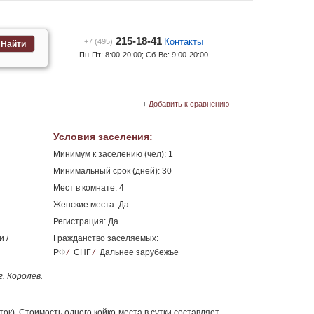
215-18-41
Контакты
+7 (495)
Найти
Пн-Пт: 8:00-20:00; Сб-Вс: 9:00-20:00
+
Добавить к сравнению
Условия заселения
:
Минимум к заселению (чел): 1
Минимальный срок (дней): 30
Мест в комнате: 4
Женские места: Да
Регистрация: Да
 /
Гражданство заселяемых:
РФ
/
СНГ
/
Дальнее зарубежье
. Королев.
ок). Стоимость одного койко-места в сутки составляет