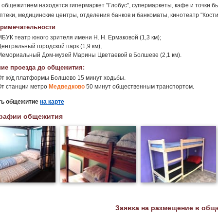
 общежитием находятся гипермаркет "Глобус", супермаркеты, кафе и точки б
аптеки, медицинские центры, отделения банков и банкоматы, кинотеатр "Кости
римечательности
МБУК театр юного зрителя имени Н. Н. Ермаковой (1,3 км);
ентральный городской парк (1,9 км);
Мемориальный Дом-музей Марины Цветаевой в Болшеве (2,1 км).
ие проезда до общежития:
От ж/д платформы Болшево 15 минут ходьбы.
От станции метро
Медведково
50 минут общественным транспортом.
ть общежитие
на карте
рафии общежития
Заявка на размещение в общ