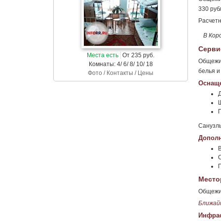
330 руб
Расчетн
В Кор
Серви
Места есть
От 235 руб.
Общежит
Комнаты: 4/ 6/ 8/ 10/ 18
белья и
Фото / Контакты / Цены
Оснаще
Санузлы
Дополн
Место
Общежит
Ближай
Инфрас