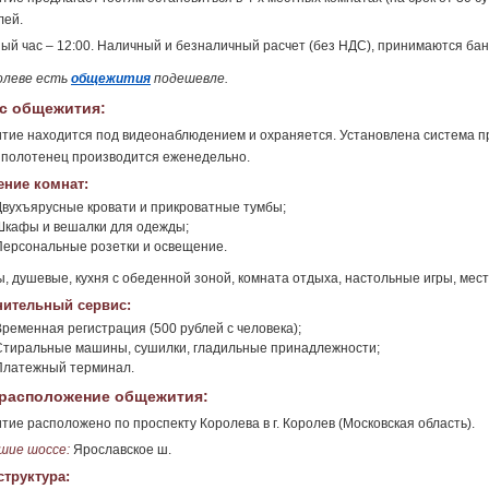
лей.
ый час – 12:00. Наличный и безналичный расчет (без НДС), принимаются бан
олеве есть
общежития
подешевле.
с общежития:
ие находится под видеонаблюдением и охраняется. Установлена система п
 полотенец производится еженедельно.
ние комнат:
Двухъярусные кровати и прикроватные тумбы;
Шкафы и вешалки для одежды;
Персональные розетки и освещение.
, душевые, кухня с обеденной зоной, комната отдыха, настольные игры, мест
ительный сервис:
Временная регистрация (500 рублей с человека);
Стиральные машины, сушилки, гладильные принадлежности;
Платежный терминал.
расположение общежития:
ие расположено по проспекту Королева в г. Королев (Московская область).
шие шоссе:
Ярославское ш.
труктура: