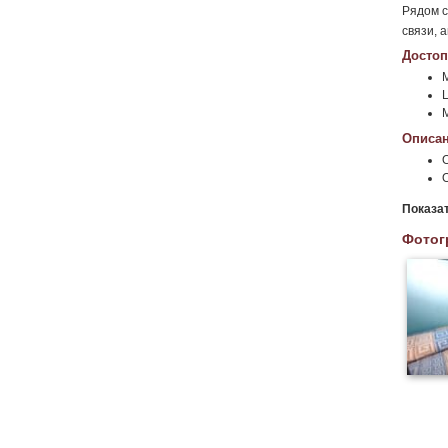
Рядом с
связи, 
Достоп
Ц
Описан
Показа
Фотог