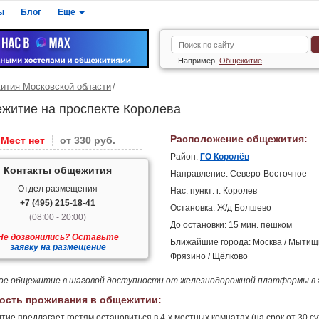
ы
Блог
Еще
Например,
Общежитие
тия Московской области
житие на проспекте Королева
Расположение общежития:
Мест нет
от 330 руб.
Район:
ГО Королёв
Контакты общежития
Направление: Северо-Восточное
Отдел размещения
Нас. пункт: г. Королев
+7 (495) 215-18-41
Остановка: Ж/д Болшево
(08:00 - 20:00)
До остановки: 15 мин. пешком
Не дозвонились? Оставьте
Ближайшие города: Москва / Мытищи
заявку на размещение
Фрязино / Щёлково
е общежитие в шаговой доступности от железнодорожной платформы в г
ость проживания в общежитии:
ие предлагает гостям остановиться в 4-х местных комнатах (на срок от 30 сут