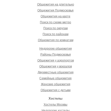
Общежития на длительно
Общежития Подмосковья
Общежития на карте
Поиск по схеме метро
Поиск по округам
Поиск по районам
Общежития по комнатам
Недорогие общежития
Районы Подмосковья
Общежития у аэропортов
Общежития у вокзалов
Двухместные общежития
Семейные общежития
Женские общежития
Общежития с детьми
Хостелы
Хостелы Москвы
Недорогие хостелы