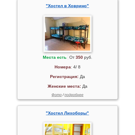
"Хостел в Ховрино"
Места есть
От
350
руб.
Номера
: 4/ 8
Регистрация:
Да
Женские места:
Да
Фото
/
подробнее
"Хостел Лихоборы"