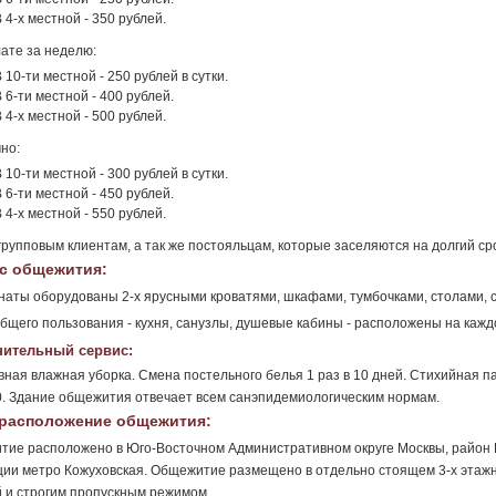
 4-х местной - 350 рублей.
ате за неделю:
 10-ти местной - 250 рублей в сутки.
 6-ти местной - 400 рублей.
 4-х местной - 500 рублей.
но:
 10-ти местной - 300 рублей в сутки.
 6-ти местной - 450 рублей.
 4-х местной - 550 рублей.
групповым клиентам, а так же постояльцам, которые заселяются на долгий сро
с общежития:
наты оборудованы 2-х ярусными кроватями, шкафами, тумбочками, столами, 
бщего пользования - кухня, санузлы, душевые кабины - расположены на каж
ительный сервис:
ная влажная уборка. Смена постельного белья 1 раз в 10 дней. Стихийная п
0. Здание общежития отвечает всем санэпидемиологическим нормам.
расположение общежития:
ие расположено в Юго-Восточном Административном округе Москвы, район 
ции метро Кожуховская. Общежитие размещено в отдельно стоящем 3-х этажн
 и строгим пропускным режимом.