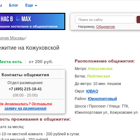
ы
Блог
Еще
Например,
Общежитие
ития Москвы
житие на Кожуховской
Расположение общежития:
Места есть
от 200 руб.
Метро:
Кожуховская
Контакты общежития
Ветка:
Люблинская
Отдел размещения:
До метро: 10 мин. пешком
+7 (495) 215-18-41
Округ:
ЮВАО
(08:00 - 20:00)
Район:
Южнопортовый
Не дозвонились? Оставьте
Шоссе / Проспект / Улица: ТТК,
заявку на размещение
Южнопортовая ул., Кожуховские ул.
ость проживания в общежитии:
ате за месяц:
 10-ти местной комнате - 200 рублей в сутки.
 6-ти местной - 250 рублей.