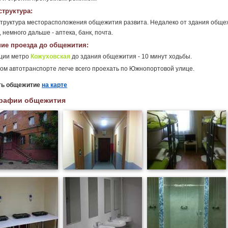
труктура:
руктура месторасположения общежития развита. Недалеко от здания общеж
, немного дальше - аптека, банк, почта.
ие проезда до общежития:
нции метро
Кожуховская
до здания общежития - 10 минут ходьбы.
ом автотранспорте легче всего проехать по Южнопортовой улице.
ть общежитие
на карте
рафии общежития