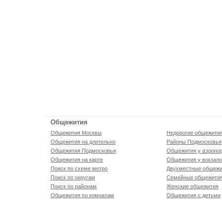
Общежития
Общежития Москвы
Недорогие общежити
Общежития на длительно
Районы Подмосковья
Общежития Подмосковья
Общежития у аэропо
Общежития на карте
Общежития у вокзал
Поиск по схеме метро
Двухместные общежи
Поиск по округам
Семейные общежити
Поиск по районам
Женские общежития
Общежития по комнатам
Общежития с детьми