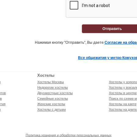
Отправить
Нажимая кнопку "Отправить", Вы даете
Согласие на обр
Все общежития у метро Кожухо
Хостелы
я
Хостелы Москвы
Хостелы у аэропо
Недорогие хостелы
Хостелы у вокзал
ртов
Двухместные хостелы
Хостелы в центре
ов
Семейные хостелы
Поиск по схеме м
тия
Женские хостелы
Хостелы на карте
я
Хостелы с детьми
Хостелы на длите
Политика хранения и обработки персональных данных