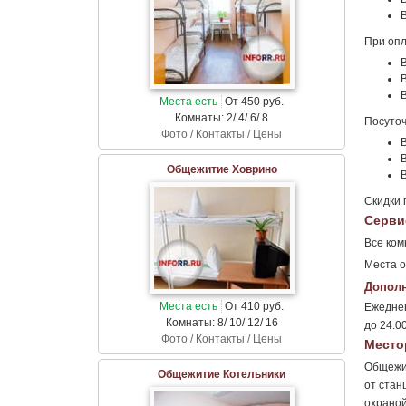
В
При опл
В
В
В
Места есть
От 450 руб.
Комнаты: 2/ 4/ 6/ 8
Посуточ
Фото / Контакты / Цены
В
В
Общежитие Ховрино
В
Скидки 
Серви
Все ком
Места о
Дополн
Места есть
От 410 руб.
Ежеднев
Комнаты: 8/ 10/ 12/ 16
до 24.0
Фото / Контакты / Цены
Место
Общежит
Общежитие Котельники
от стан
охраной