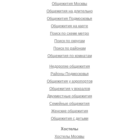
Общежития Москвы
Общежития на длительно
Общежития Подмосковья
Общежития на карте
Поиск по схеме метро
Поиск по округам
Поиск по районам
Общежития по комнатам
Недорогие общежития
Районы Подмосковья
Общежития у аэропортов
Общежития у вокзалов
Двухместные общежития
Семейные общежития
Женские общежития
Общежития с детьми
Хостелы
Хостелы Москвы