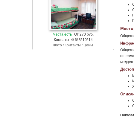
Г
Место
Места есть
От 270 руб.
Общежит
Комнаты: 4/ 6/ 8/ 10/ 14
Инфрас
Фото / Контакты / Цены
Общежит
гиперма
медцент
Достоп
Х
Описан
Показа