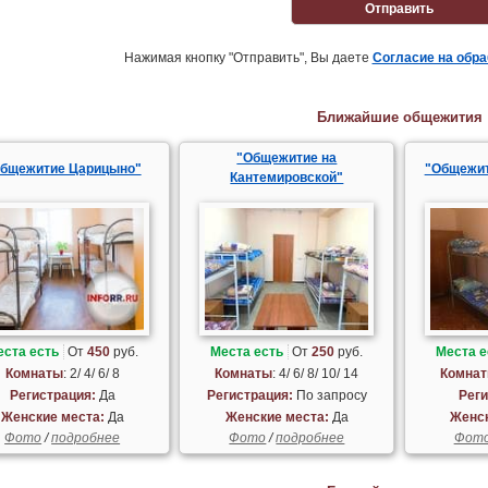
Отправить
Нажимая кнопку "Отправить", Вы даете
Согласие на обр
Ближайшие общежития
"Общежитие на
бщежитие Царицыно"
"Общежит
Кантемировской"
еста есть
От
450
руб.
Места есть
От
250
руб.
Места е
Комнаты
: 2/ 4/ 6/ 8
Комнаты
: 4/ 6/ 8/ 10/ 14
Комна
Регистрация:
Да
Регистрация:
По запросу
Реги
Женские места:
Да
Женские места:
Да
Женск
Фото
/
подробнее
Фото
/
подробнее
Фот