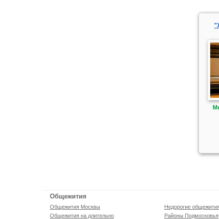
"
М
Общежития
Общежития Москвы
Недорогие общежити
Общежития на длительно
Районы Подмосковья