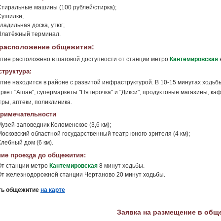
Стиральные машины (100 рублей/стирка);
Сушилки;
ладильная доска, утюг;
Платёжный терминал.
расположение общежития:
ие расположено в шаговой доступности от станции метро
Кантемировская
труктура:
ие находится в районе с развитой инфраструктурой. В 10-15 минутах ходьб
ркет "Ашан", супермаркеты "Пятерочка" и "Дикси", продуктовые магазины, ка
ры, аптеки, поликлиника.
римечательности
Музей-заповедник Коломенское (3,6 км);
Московский областной государственный театр юного зрителя (4 км);
лебный дом (6 км).
ие проезда до общежития:
От станции метро
Кантемировская
8 минут ходьбы.
От железнодорожной станции Чертаново 20 минут ходьбы.
ть общежитие
на карте
Заявка на размещение в общ