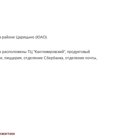
в районе Царицыно (ЮАО).
ы расположены ТЦ "Кантемировский", продуктовый
фе, пиццерия, отделение Сбербанка, отделение почты,
ежитии