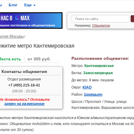
ы
Блог
Еще
Например,
Общежитие
ития Москвы
житие метро Кантемировская
Расположение общежития:
Места есть
от 305 руб.
Метро:
Кантемировская
Контакты общежития
Ветка:
Замоскворецкая
Отдел размещения
До метро: 8 мин. пешком
+7 (495) 215-18-41
Округ:
ЮАО
(08:00 - 20:00)
Район:
Царицыно
Не дозвонились? Оставьте
Шоссе / Проспект / Улица: улица
заявку на размещение
Кантемировская, Варшавское шоссе
итие метро Кантемировская находится в Южном административном округ
очно. Общежитие подойдёт и тем, кто планирует остаться в Москве на б
плате от 30 суток).