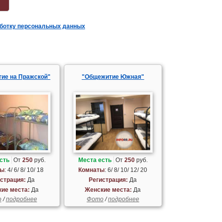
аботку персональных данных
ие на Пражской"
"Общежитие Южная"
сть
От
250
руб.
Места есть
От
250
руб.
ты
: 4/ 6/ 8/ 10/ 18
Комнаты
: 6/ 8/ 10/ 12/ 20
страция:
Да
Регистрация:
Да
ие места:
Да
Женские места:
Да
о
/
подробнее
Фото
/
подробнее