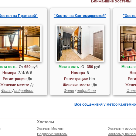
Ближайшие хостелы
Хостел на Пражской"
"Хостел на Кантемировской"
"Хосте
еста есть
От
650
руб.
Места есть
От
350
руб.
Места е
Номера
: 2/ 4/ 6/ 8
Номера
: 8
Но
Регистрация:
Да
Регистрация:
Нет
Реги
Женские места:
Да
Женские места:
Да
Женск
Фото
/
подробнее
Фото
/
подробнее
Фот
Все общежития у метро Кантемир
Хостелы
я
Хостелы Москвы
Хостелы у аэропо
Недорогие хостелы
Хостелы у вокзал