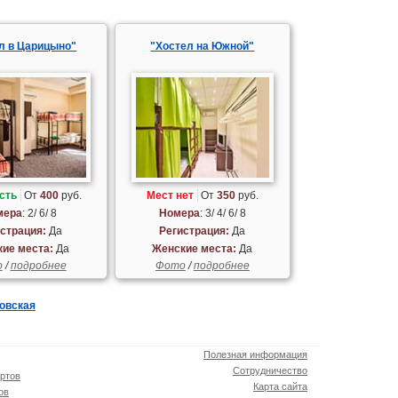
л в Царицыно"
"Хостел на Южной"
сть
От
400
руб.
Мест нет
От
350
руб.
мера
: 2/ 6/ 8
Номера
: 3/ 4/ 6/ 8
страция:
Да
Регистрация:
Да
ие места:
Да
Женские места:
Да
о
/
подробнее
Фото
/
подробнее
овская
Полезная информация
Сотрудничество
ртов
Карта сайта
ов