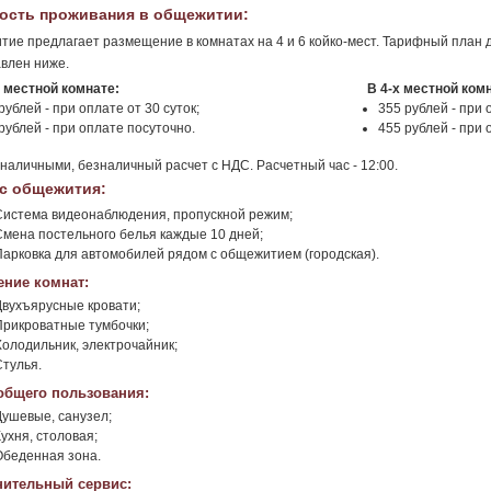
ость проживания в общежитии:
ие предлагает размещение в комнатах на 4 и 6 койко-мест. Тарифный план д
влен ниже.
и местной комнате:
В 4-х местной ком
рублей - при оплате от 30 суток;
355 рублей - при 
рублей - при оплате посуточно.
455 рублей - при 
наличными, безналичный расчет с НДС. Расчетный час - 12:00.
с общежития:
Система видеонаблюдения, пропускной режим;
Смена постельного белья каждые 10 дней;
Парковка для автомобилей рядом с общежитием (городская).
ние комнат:
Двухъярусные кровати;
Прикроватные тумбочки;
Холодильник, электрочайник;
Стулья.
общего пользования:
Душевые, санузел;
ухня, столовая;
Обеденная зона.
ительный сервис: