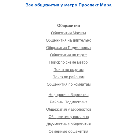
Все общежития у метро Проспект Мира
Общежития
Общежития Москвы
Общежития на длительно
Общежития Подмосковья
Общежития на карте
Поиск по схеме метро
Поиск по округам
Поиск по районам
Общежития по комнатам
Недорогие общежития
Районы Подмосковья
Общежития у аэропортов
Общежития у вокзалов
Двухместные общежития
Семейные общежития