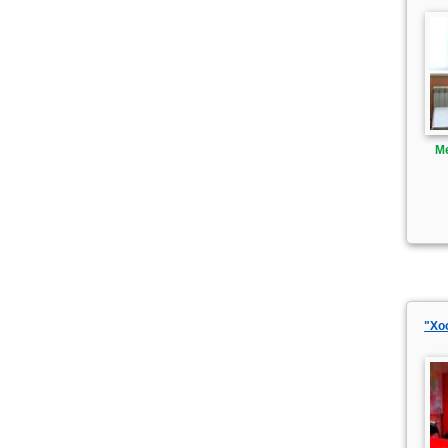
М
"Хо