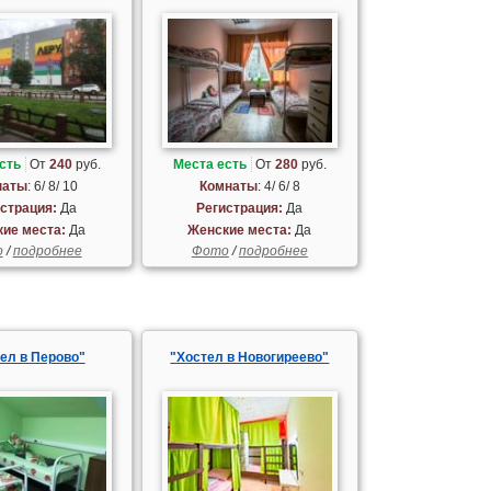
сть
От
240
руб.
Места есть
От
280
руб.
наты
: 6/ 8/ 10
Комнаты
: 4/ 6/ 8
страция:
Да
Регистрация:
Да
ие места:
Да
Женские места:
Да
о
/
подробнее
Фото
/
подробнее
ел в Перово"
"Хостел в Новогиреево"