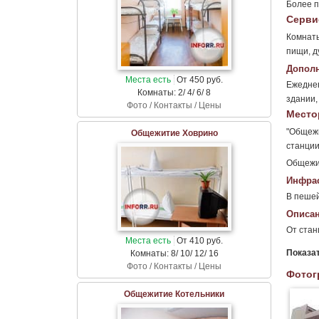
Более п
Серви
Комнаты
пищи, д
Дополн
Места есть
От 450 руб.
Ежеднев
Комнаты: 2/ 4/ 6/ 8
здании,
Фото / Контакты / Цены
Место
"Общежи
Общежитие Ховрино
станции
Общежит
Инфрас
В пешей
Описан
От ста
Места есть
От 410 руб.
Показа
Комнаты: 8/ 10/ 12/ 16
Фото / Контакты / Цены
Фотог
Общежитие Котельники