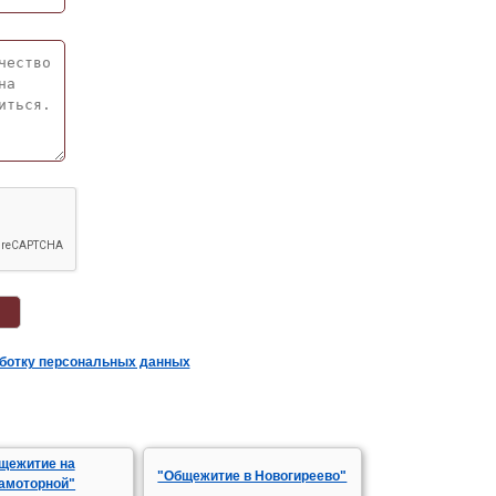
аботку персональных данных
щежитие на
"Общежитие в Новогиреево"
амоторной"