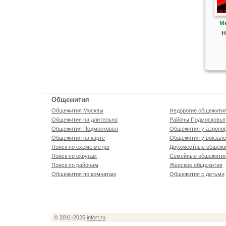
М
Н
Общежития
Общежития Москвы
Недорогие общежити
Общежития на длительно
Районы Подмосковья
Общежития Подмосковья
Общежития у аэропо
Общежития на карте
Общежития у вокзал
Поиск по схеме метро
Двухместные общежи
Поиск по округам
Семейные общежити
Поиск по районам
Женские общежития
Общежития по комнатам
Общежития с детьми
© 2011-2026
inforr.ru