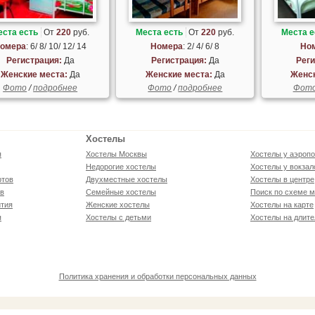
еста есть
От
220
руб.
Места есть
От
220
руб.
Места е
омера
: 6/ 8/ 10/ 12/ 14
Номера
: 2/ 4/ 6/ 8
Но
Регистрация:
Да
Регистрация:
Да
Реги
Женские места:
Да
Женские места:
Да
Женск
Фото
/
подробнее
Фото
/
подробнее
Фот
Хостелы
я
Хостелы Москвы
Хостелы у аэропо
Недорогие хостелы
Хостелы у вокзал
ртов
Двухместные хостелы
Хостелы в центре
ов
Семейные хостелы
Поиск по схеме м
тия
Женские хостелы
Хостелы на карте
я
Хостелы с детьми
Хостелы на длите
Политика хранения и обработки персональных данных