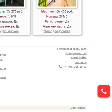
сть
От
270
руб.
Мест нет
От
400
руб.
мера
: 4/ 6/ 8
Номера
: 2/ 4/ 6
страция:
Да
Регистрация:
Да
ие места:
Да
Женские места:
Да
о
/
подробнее
Фото
/
подробнее
Полезная информация
Сотрудничество
ртов
Карта сайта
ов
Контакты
+7 (495) 215-18-41
етро
льно
Статистика