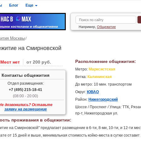
ы
Блог
Еще
Например,
Общежитие
ития Москвы
житие на Смирновской
Расположение общежития:
Мест нет
от 200 руб.
Метро:
Марксистская
Контакты общежития
Ветка:
Калининская
Отдел размещения:
До метро: 10 мин. транспортом
+7 (495) 215-18-41
Округ:
ЮВАО
(08:00 - 20:00)
Район:
Нижегородский
Не дозвонились? Оставьте
Шоссе / Проспект / Улица: ТТК, Ряза
заявку на размещение
пр-т, Нижегородская ул.
ость проживания в общежитии:
тие на Смирновской" предлагает размещение в 6-ти, 8-ми, 10-ти, и 12-ти ме
ате от 15 дней и выше, минимальная стоимость койко-места в сутки составит 