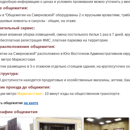
одробную информацию о ценах и условиях проживания можно уточнить у ме
с общежития:
 в "Общежитии на Смирновской" оборудованы 2-х ярусными кроватями, тумбо
ушевые комнаты и санузлы - общие, на этаже.
ительный сервис:
ная влажная уборка помещений, смена постельного белья 1 раз в 7 дней, к
 бесплатная регистрация ФМС, платная парковка на территории.
расположение общежития:
тие на Смирновской" расположено в Юго-Восточном Административном округ
 метро Марксистская.
ие размещено в 3-х этажном отдельно стоящем здании, на круглосуточно о
труктура:
 доступности находятся продуктовые и хозяйственные магазины, аптеки, бан
ие проезда до общежития:
нции метро
Марксистская
- 10 минут езды на общественном транспорте.
ть общежитие
на карте
рафии общежития