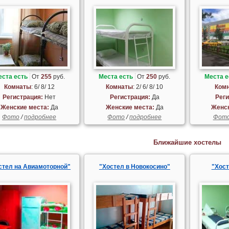
еста есть
От
255
руб.
Места есть
От
250
руб.
Места е
Комнаты
: 6/ 8/ 12
Комнаты
: 2/ 6/ 8/ 10
Ком
Регистрация:
Нет
Регистрация:
Да
Реги
Женские места:
Да
Женские места:
Да
Женск
Фото
/
подробнее
Фото
/
подробнее
Фот
Ближайшие хостелы
стел на Авиамоторной"
"Хостел в Новокосино"
"Хост