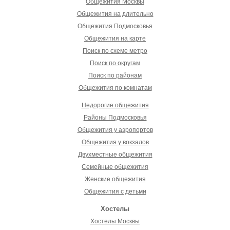
Общежития Москвы
Общежития на длительно
Общежития Подмосковья
Общежития на карте
Поиск по схеме метро
Поиск по округам
Поиск по районам
Общежития по комнатам
Недорогие общежития
Районы Подмосковья
Общежития у аэропортов
Общежития у вокзалов
Двухместные общежития
Семейные общежития
Женские общежития
Общежития с детьми
Хостелы
Хостелы Москвы