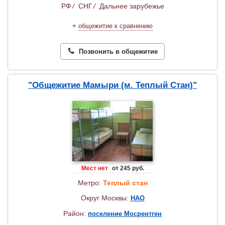
РФ
/
СНГ
/
Дальнее зарубежье
+
общежитие к сравнению
Позвонить в общежитие
"Общежитие Мамыри (м. Теплый Стан)"
Мест нет
от 245 руб.
Метро:
Теплый стан
Округ Москвы:
НАО
Район:
поселение Мосрентген