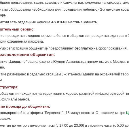
бщего пользования: кухня, душевые и санузлы расположены на каждом этаж
наты оборудованы необходимой для проживания мебелью - 2-х ярусные кроват
оры.
итии есть отдельные женские 4-х и 8-ми местные комнаты.
ительный сервис:
ие проводится ежедневно, смена белья в общежитии проводится один раз в 
рии охраняемая парковка.
ную регистрацию общежитие предоставляет
бесплатно
на срок проживания.
расположение общежития:
тие Царицыно" расположено в Южном Административном округе г. Москвы, в 
но.
ие размещено в отдельно стоящем 3-х этажном здании на охраняемой терри
м.
труктура:
общежития находится на территории с хорошо развитой инфраструктурой: п
, филиалы банков.
ие проезда до общежития:
знодорожной платформы "Бирюлево" - 15 минут пешком. От станции метро
Ц
ешком.
жития до метро в вечерние часы (с 17.00 до 23.00) и утренние часы (с 5:00 