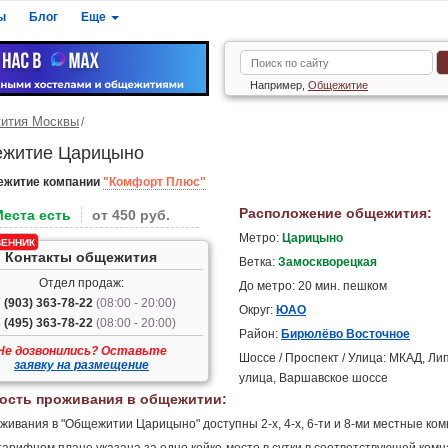
ы
Блог
Еще
Например,
Общежитие
ития Москвы
житие Царицыно
ежитие компании
"Комфорт Плюс"
Расположение общежития:
Места есть
от 450 руб.
Метро:
Царицыно
ЕННИК
Контакты общежития
Ветка:
Замоскворецкая
Отдел продаж:
До метро: 20 мин. пешком
 (903) 363-78-22
(08:00 - 20:00)
Округ:
ЮАО
 (495) 363-78-22
(08:00 - 20:00)
Район:
Бирюлёво Восточное
Не дозвонились? Оставьте
Шоссе / Проспект / Улица: МКАД, Ли
заявку на размещение
улица, Варшавское шоссе
ость проживания в общежитии:
живания в "Общежитии Царицыно" доступны 2-х, 4-х, 6-ти и 8-ми местные ком