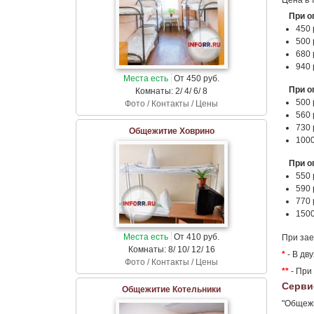
Цена в 
При о
450 
500 
680 
940 
Места есть
От 450 руб.
При о
Комнаты: 2/ 4/ 6/ 8
500 
Фото / Контакты / Цены
560 
730 
Общежитие Ховрино
1000
При о
550 
590 
770 
1500
Места есть
От 410 руб.
При зае
Комнаты: 8/ 10/ 12/ 16
*
- В дв
Фото / Контакты / Цены
**
- При
Серви
Общежитие Котельники
"Общежи