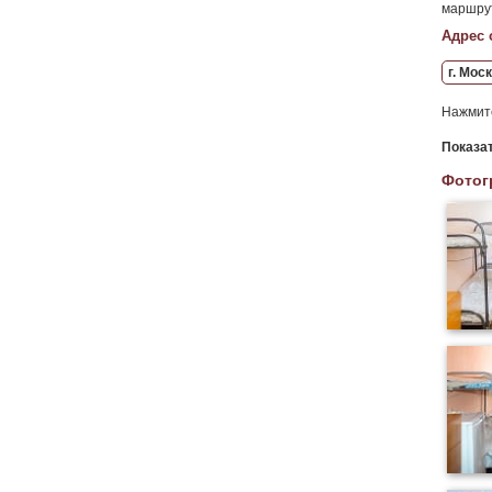
маршрут
Адрес 
г. Моск
Нажмите
Показа
Фотог