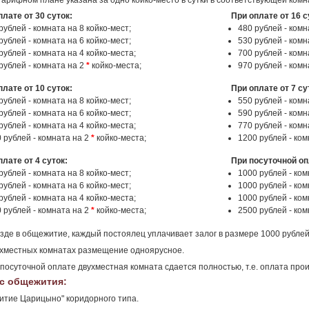
тарифном плане указана за одно койко-место в сутки в соответствующей комн
плате от 30 суток:
При оплате от 16 с
рублей - комната на 8 койко-мест;
480 рублей - комн
рублей - комната на 6 койко-мест;
530 рублей - комн
рублей - комната на 4 койко-места;
700 рублей - комн
рублей - комната на 2
*
койко-места;
970 рублей - комн
плате от 10 суток:
При оплате от 7 су
рублей - комната на 8 койко-мест;
550 рублей - комн
рублей - комната на 6 койко-мест;
590 рублей - комн
рублей - комната на 4 койко-места;
770 рублей - комн
 рублей - комната на 2
*
койко-места;
1200 рублей - ко
плате от 4 суток:
При посуточной оп
рублей - комната на 8 койко-мест;
1000 рублей - ком
рублей - комната на 6 койко-мест;
1000 рублей - ком
рублей - комната на 4 койко-места;
1000 рублей - ком
 рублей - комната на 2
*
койко-места;
2500 рублей - ко
зде в общежитие, каждый постоялец уплачивает залог в размере 1000 рублей
ухместных комнатах размещение одноярусное.
 посуточной оплате двухместная комната сдается полностью, т.е. оплата произ
с общежития:
тие Царицыно" коридорного типа.