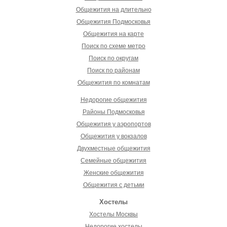
Общежития на длительно
Общежития Подмосковья
Общежития на карте
Поиск по схеме метро
Поиск по округам
Поиск по районам
Общежития по комнатам
Недорогие общежития
Районы Подмосковья
Общежития у аэропортов
Общежития у вокзалов
Двухместные общежития
Семейные общежития
Женские общежития
Общежития с детьми
Хостелы
Хостелы Москвы
Недорогие хостелы