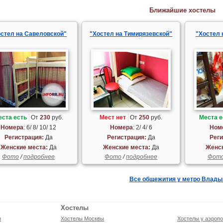
Ближайшие хостелы
остел на Савеловской"
"Хостел на Тимирязевской"
"Хостел 
еста есть
От
230
руб.
Мест нет
От
250
руб.
Места е
Номера
: 6/ 8/ 10/ 12
Номера
: 2/ 4/ 6
Ном
Регистрация:
Да
Регистрация:
Да
Реги
Женские места:
Да
Женские места:
Да
Женск
Фото
/
подробнее
Фото
/
подробнее
Фот
Все общежития у метро Влады
Хостелы
я
Хостелы Москвы
Хостелы у аэропо