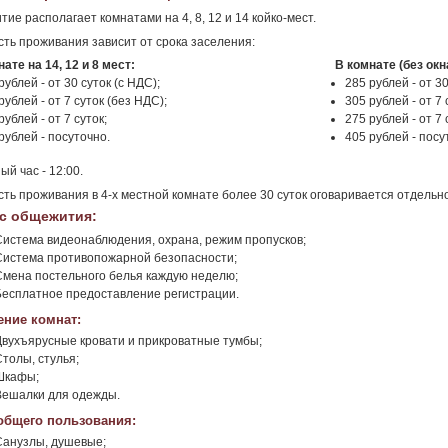
ие располагает комнатами на 4, 8, 12 и 14 койко-мест.
ть проживания зависит от срока заселения:
ате на 14, 12 и 8 мест:
В комнате (без окн
рублей - от 30 суток (с НДС);
285 рублей - от 30
рублей - от 7 суток (без НДС);
305 рублей - от 7 
рублей - от 7 суток;
275 рублей - от 7 
рублей - посуточно.
405 рублей - посу
ый час - 12:00.
ть проживания в 4-х местной комнате более 30 суток оговаривается отдельно
с общежития:
Система видеонаблюдения, охрана, режим пропусков;
Система противопожарной безопасности;
Смена постельного белья каждую неделю;
Бесплатное предоставление регистрации.
ние комнат:
Двухъярусные кровати и прикроватные тумбы;
Столы, стулья;
Шкафы;
Вешалки для одежды.
общего пользования:
Санузлы, душевые;