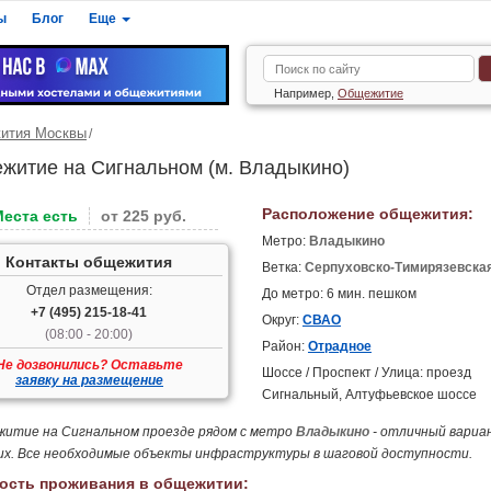
ы
Блог
Еще
Например,
Общежитие
ития Москвы
житие на Сигнальном (м. Владыкино)
Расположение общежития:
Места есть
от 225 руб.
Метро:
Владыкино
Контакты общежития
Ветка:
Серпуховско-Тимирязевска
Отдел размещения:
До метро: 6 мин. пешком
+7 (495) 215-18-41
Округ:
СВАО
(08:00 - 20:00)
Район:
Отрадное
Не дозвонились? Оставьте
Шоссе / Проспект / Улица: проезд
заявку на размещение
Сигнальный, Алтуфьевское шоссе
итие на Сигнальном проезде рядом с метро
Владыкино
- отличный вариа
их. Все необходимые объекты инфраструктуры в шаговой доступности.
ость проживания в общежитии: