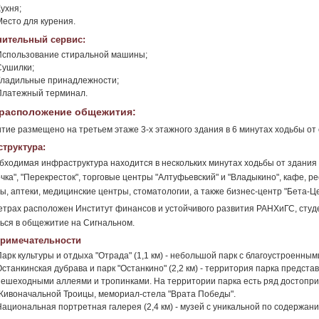
ухня;
Место для курения.
ительный сервис:
Использование стиральной машины;
Сушилки;
Гладильные принадлежности;
Платежный терминал.
расположение общежития:
ие размещено на третьем этаже 3-х этажного здания в 6 минутах ходьбы от
труктура:
бходимая инфраструктура находится в нескольких минутах ходьбы от здания 
чка", "Перекресток", торговые центры "Алтуфьевский" и "Владыкино", кафе, 
ы, аптеки, медицинские центры, стоматологии, а также бизнес-центр "Бета-Це
етрах расположен Институт финансов и устойчивого развития РАНХиГС, студ
ься в общежитие на Сигнальном.
римечательности
Парк культуры и отдыха "Отрада" (1,1 км) - небольшой парк с благоустроенны
Останкинская дубрава и парк "Останкино" (2,2 км) - территория парка предст
пешеходными аллеями и тропинками. На территории парка есть ряд достопри
Живоначальной Троицы, мемориал-стела "Врата Победы".
Национальная портретная галерея (2,4 км) - музей с уникальной по содержан