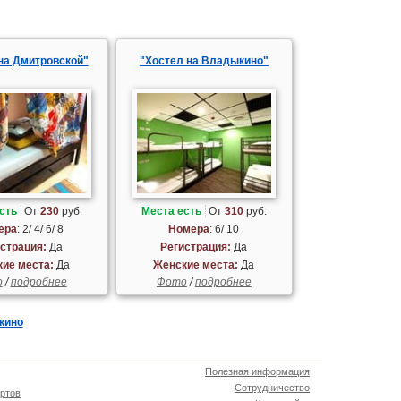
на Дмитровской"
"Хостел на Владыкино"
сть
От
230
руб.
Места есть
От
310
руб.
ера
: 2/ 4/ 6/ 8
Номера
: 6/ 10
страция:
Да
Регистрация:
Да
ие места:
Да
Женские места:
Да
о
/
подробнее
Фото
/
подробнее
кино
Полезная информация
Сотрудничество
ртов