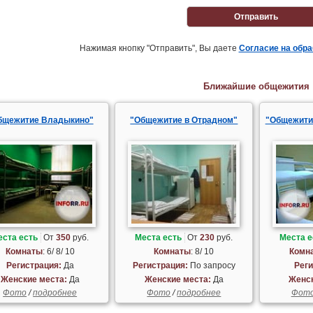
Отправить
Нажимая кнопку "Отправить", Вы даете
Согласие на обр
Ближайшие общежития
бщежитие Владыкино"
"Общежитие в Отрадном"
"Общежити
еста есть
От
350
руб.
Места есть
От
230
руб.
Места е
Комнаты
: 6/ 8/ 10
Комнаты
: 8/ 10
Комн
Регистрация:
Да
Регистрация:
По запросу
Реги
Женские места:
Да
Женские места:
Да
Женск
Фото
/
подробнее
Фото
/
подробнее
Фот