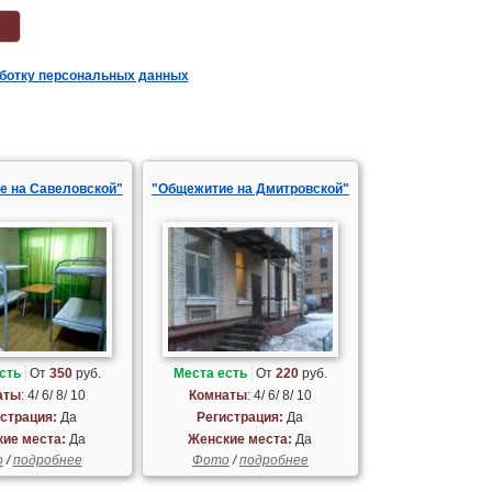
аботку персональных данных
е на Савеловской"
"Общежитие на Дмитровской"
сть
От
350
руб.
Места есть
От
220
руб.
аты
: 4/ 6/ 8/ 10
Комнаты
: 4/ 6/ 8/ 10
страция:
Да
Регистрация:
Да
ие места:
Да
Женские места:
Да
о
/
подробнее
Фото
/
подробнее