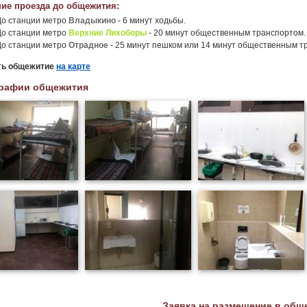
ие проезда до общежития:
До станции метро
Владыкино
- 6 минут ходьбы.
До станции метро
Верхние Лихоборы
- 20 минут общественным транспортом.
До станции метро
Отрадное
- 25 минут пешком или 14 минут общественным т
ть общежитие
на карте
рафии общежития
Заявка на размещение в общ