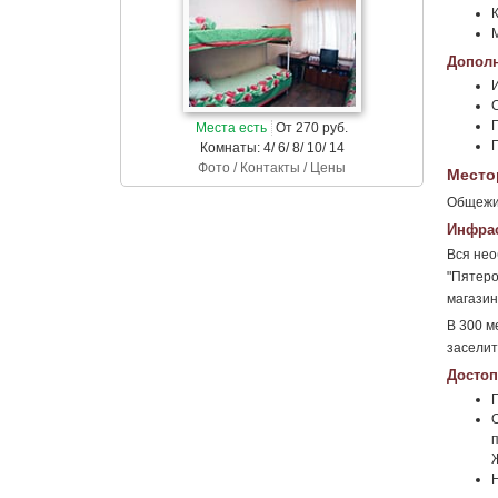
К
Дополн
Места есть
От 270 руб.
Комнаты: 4/ 6/ 8/ 10/ 14
Фото / Контакты / Цены
Место
Общежит
Инфрас
Вся нео
"Пятеро
магазин
В 300 м
заселит
Достоп