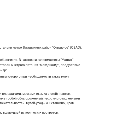
 станции метро
Владыкино
, район "Отрадное" (СВАО).
общежития. В частности: супермаркеты "Магнит",
ресторан быстрого питания "Макдоналдс", продуктовые
нтр".
енты которого при необходимости также могут
ми площадками, местами отдыха и скейт-парком.
авляет собой облагороженный лес, с многочисленными
мечательностей: музей-усадьба Останкино, Храм
ию коллекцией исторических портретов.