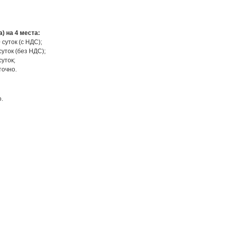
а) на 4 места:
 суток (с НДС);
суток (без НДС);
суток;
точно.
.