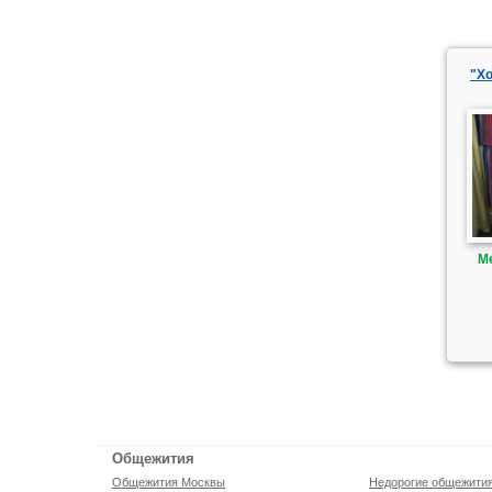
"Х
М
Общежития
Общежития Москвы
Недорогие общежити