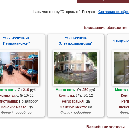
Нажимая кнопку "Отправить", Вы даете
Согласие на обр
Ближайшие общежития
"Общежитие на
"Общежитие
"Общежи
Первомайской"
Электрозаводская"
еста есть
От
210
руб.
Места есть
От
250
руб.
Места е
Комнаты
: 6/ 8/ 10/ 12
Комнаты
: 6/ 8/ 10/ 12
Ком
гистрация:
По запросу
Регистрация:
Да
Реги
Женские места:
Да
Женские места:
Да
Женск
Фото
/
подробнее
Фото
/
подробнее
Фот
Ближайшие хостелы