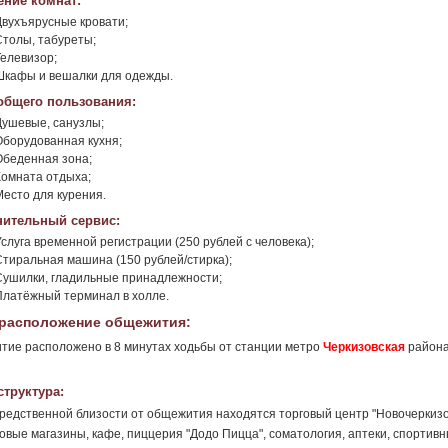
ние комнат:
Двухъярусные кровати;
Столы, табуреты;
Телевизор;
Шкафы и вешалки для одежды.
общего пользования:
Душевые, санузлы;
Оборудованная кухня;
Обеденная зона;
Комната отдыха;
Место для курения.
ительный сервис:
Услуга временной регистрации (250 рублей с человека);
Стиральная машина (150 рублей/стирка);
Сушилки, гладильные принадлежности;
Платёжный терминал в холле.
расположение общежития:
ие расположено в 8 минутах ходьбы от станции метро
Черкизовская
района
труктура:
редственной близости от общежития находятся торговый центр "Новочеркизов
овые магазины, кафе, пиццерия "Додо Пицца", соматология, аптеки, спортив