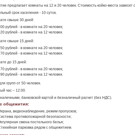
ие предлагает комнаты на 12 и 20 человек. Стоимость койко-места зависит о
ьный срок заселения - 10 суток.
ате свыше 30 дней:
00 рублей - в комнате на 20 человек;
20 рублей - в комнате на 12 человек.
ате свыше 15 дней:
50 рублей - в комнате на 20 человек;
70 рублей - в комнате на 12 человек.
ате до 15 дней:
70 рублей - в комнате на 20 человек;
90 рублей - в комнате на 12 человек.
для групп от 50 человек.
ый час – 12:00.
наличными, банковской картой и безналичный расчет (без НДС).
с общежития:
Охрана, видеонаблюдение, режим пропусков;
Система противопожарной безопасности;
Регулярная смена постельного белья;
Стихийная парковка рядом с общежитием.