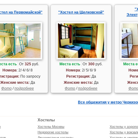
"
стел на Первомайской"
"Хостел на Щелковской"
Элект
еста есть
От
325
руб.
Места есть
От
300
руб.
Места е
Номера
: 2/ 4/ 6/ 8
Номера
: 2/ 5/ 6/ 9
Номе
гистрация:
По запросу
Регистрация:
Да
Реги
Женские места:
Да
Женские места:
Да
Женск
Фото
/
подробнее
Фото
/
подробнее
Фот
Все общежития у метро Черкизо
Хостелы
я
Хостелы Москвы
Хостелы у аэропо
Недорогие хостелы
Хостелы у вокзал
ртов
Двухместные хостелы
Хостелы в центре