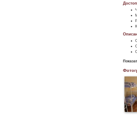
Достоп
Описан
Показа
Фотог