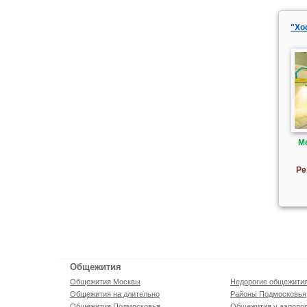
"Хо
М
Ре
Общежития
Общежития Москвы
Недорогие общежити
Общежития на длительно
Районы Подмосковья
Общежития Подмосковья
Общежития у аэропо