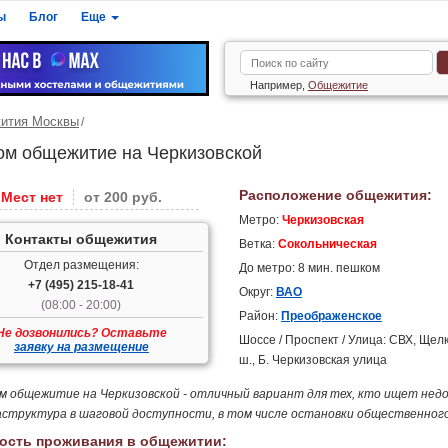
ы
Блог
Еще
Например,
Общежитие
ития Москвы
ом общежитие на Черкизовской
Расположение общежития:
Мест нет
от 200 руб.
Метро:
Черкизовская
Контакты общежития
Ветка:
Сокольническая
Отдел размещения:
До метро: 8 мин. пешком
+7 (495) 215-18-41
Округ:
ВАО
(08:00 - 20:00)
Район:
Преображенское
Не дозвонились? Оставьте
Шоссе / Проспект / Улица: СВХ, Щел
заявку на размещение
ш., Б. Черкизовская улица
м общежитие на Черкизовской - отличный вариант для тех, кто ищет недо
структура в шаговой доступности, в том числе остановки общественног
ость проживания в общежитии: