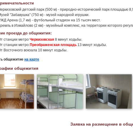
римечательности
Черкизовский детский парк (500 м) - природно-исторический парк площадью 8,9
Музей "Забавушка" (750 м) - музей народной игрушки.
РЖД Арена (1,7 км) - футбольный стадион на 15 тысяч мест.
Кремль в Измайлово (2 км) - музейный комплекс, на территории которого регу
ие проезда до общежития:
От станции метро
Черкизовская
8 минут ходьбы.
От станции метро
Преображенская площадь
13 минут ходьбы.
От Восточного вокзала 10 минут ходьбы.
ть общежитие
на карте
рафии общежития
Заявка на размещение в общ