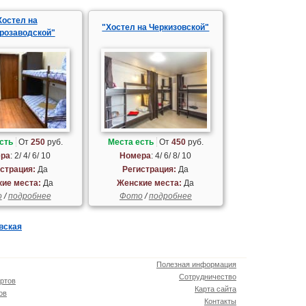
Хостел на
"Хостел на Черкизовской"
розаводской"
сть
От
250
руб.
Места есть
От
450
руб.
ра
: 2/ 4/ 6/ 10
Номера
: 4/ 6/ 8/ 10
страция:
Да
Регистрация:
Да
ие места:
Да
Женские места:
Да
о
/
подробнее
Фото
/
подробнее
вская
Полезная информация
Сотрудничество
ртов
Карта сайта
ов
Контакты