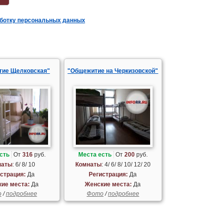
аботку персональных данных
тие Щелковская"
"Общежитие на Черкизовской"
сть
От
316
руб.
Места есть
От
200
руб.
наты
: 6/ 8/ 10
Комнаты
: 4/ 6/ 8/ 10/ 12/ 20
страция:
Да
Регистрация:
Да
ие места:
Да
Женские места:
Да
о
/
подробнее
Фото
/
подробнее