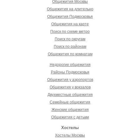
Общежития Москвы
Общежития на длительно
Общежития Подмосковья
Общежития на карте
Поиск по схеме метро
Поиск по округам
Поиск по районам
Общежития по комнатам
Недорогие общежития
Районы Подмосковья
Общежития у аэропортов
Общежития у вокзалов
Двухместные общежития
Семейные общежития
Женские общежития
Общежития с детьми
Хостелы
Хостелы Москвы