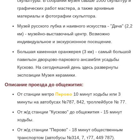
скульптуры. В собрании музея свыше 1000 скульптур и
графических работ мастера, а также архивные
материалы и фотографии скульптора.
Музей русского лубка и наивного искусства - "Дача" (2,2
км) - музейно-выставочный центр. Возможно
индивидуальное и экскурсионное посещение.
Большая каменная оранжерея (3 км) - самый большой
павильон дворцово-паркового ансамбля усадьбы
Кусково. На сегодняшний день здесь развернуты
экспозиции Музея керамики.
Описание проезда до общежития:
От станции метро
Перово
10 минут ходьбы или 3
минуты на автобусах №787, 842, троллейбусе № 77.
От ж/д станции "Кусково" до общежития - 15 минут
ходьбы.
От ж/д станции "Перово" - 18 минут общественным
транспортом (автобусы №314, 7, т77, 449 787).