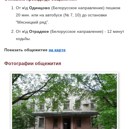
От ж\д
Одинцово
(Белорусское направление) пешком
20 мин. или на автобусе (№ 7, 10) до остановки
"Мясницкий ряд".
От ж\д
Отрадное
(Белорусское направление) - 12 минут
ходьбы.
Показать общежитие
на карте
Фотографии общежития