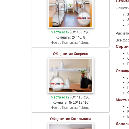
Стоим
Общежит
2
3
Места есть
От 450 руб.
Расчетн
Комнаты: 2/ 4/ 6/ 8
Все фо
Фото / Контакты / Цены
Серви
Общежитие Ховрино
Оснаще
Места есть
От 410 руб.
Места 
Комнаты: 8/ 10/ 12/ 16
Фото / Контакты / Цены
К
Общежитие Котельники
Дополн