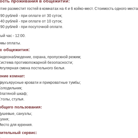
ость проживания в общежитии:
ие разместит гостей в комнатах на 4 и 6 койко-мест. Стоимость одного места 
90 рублей - при оплате от 30 суток;
40 рублей - при оплате от 10 суток;
390 рублей - при посуточной оплате.
ый час - 12:00.
рмы оплаты.
с общежития:
Видеонаблюдение, охрана, пропускной режим;
Система противопожарной безопасности;
Регулярная смена постельного белья.
ние комнат:
Двухъярусные кровати и прикроватные тумбы;
Холодильник;
Платяной шкаф;
Столы, стулья.
общего пользования:
Душевые, санузлы;
ухня;
Место для курения.
ительный сервис: