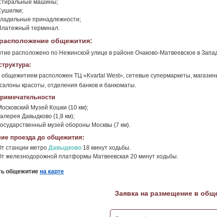
Стиральные машины;
Сушилки;
Гладильные принадлежности;
Платежный терминал.
расположение общежития:
ие расположено по Нежинской улице в районе Очаково-Матвеевское в Запа
труктура:
 общежитием расположен ТЦ «Kvartal West», сетевые супермаркеты, магазины
 салоны красоты, отделения банков и банкоматы.
римечательности
Московский Музей Кошки (10 км);
алерея Давыдково (1,8 км);
Государственный музей обороны Москвы (7 км).
ие проезда до общежития:
От станции метро
Давыдково
18 минут ходьбы.
От железнодорожной платформы Матвеевская 20 минут ходьбы.
ть общежитие
на карте
Заявка на размещение в общ