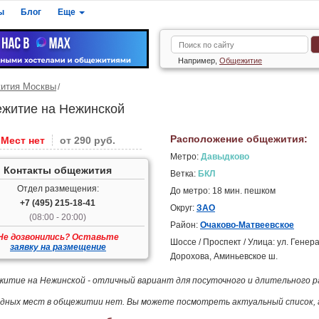
ы
Блог
Еще
Например,
Общежитие
ития Москвы
житие на Нежинской
Расположение общежития:
Мест нет
от 290 руб.
Метро:
Давыдково
Контакты общежития
Ветка:
БКЛ
Отдел размещения:
До метро: 18 мин. пешком
+7 (495) 215-18-41
Округ:
ЗАО
(08:00 - 20:00)
Район:
Очаково-Матвеевское
Не дозвонились? Оставьте
Шоссе / Проспект / Улица: ул. Генер
заявку на размещение
Дорохова, Аминьевское ш.
итие на Нежинской - отличный вариант для посуточного и длительного р
дных мест в общежитии нет. Вы можете посмотреть актуальный список, 