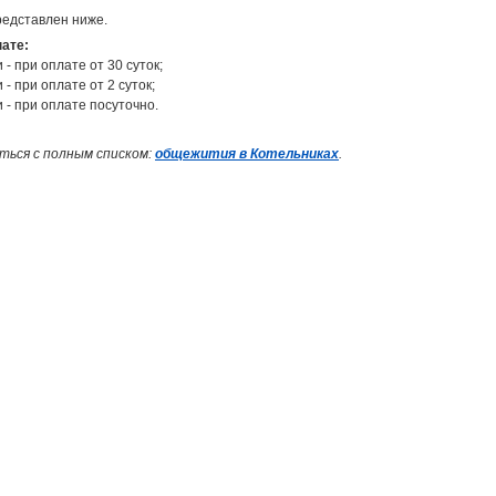
редставлен ниже.
нате:
 - при оплате от 30 суток;
 - при оплате от 2 суток;
и - при оплате посуточно.
иться с полным списком:
общежития в Котельниках
.