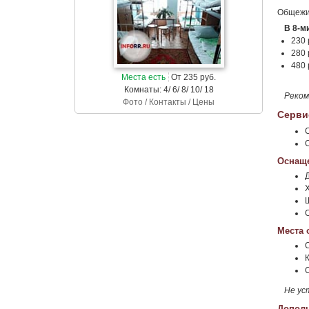
Общежит
В 8-м
230 
280 
480 
Места есть
От 235 руб.
Комнаты: 4/ 6/ 8/ 10/ 18
Реко
Фото / Контакты / Цены
Серви
Оснаще
Места 
К
Не ус
Дополн