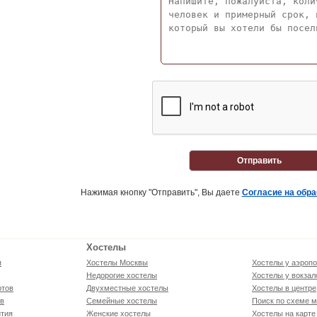
Отправить
Нажимая кнопку "Отправить", Вы даете
Согласие на обр
Хостелы
я
Хостелы Москвы
Хостелы у аэропо
Недорогие хостелы
Хостелы у вокзал
ртов
Двухместные хостелы
Хостелы в центре
ов
Семейные хостелы
Поиск по схеме м
тия
Женские хостелы
Хостелы на карте