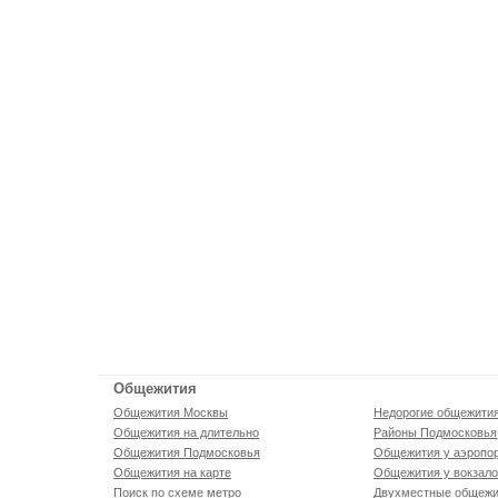
Общежития
Общежития Москвы
Недорогие общежити
Общежития на длительно
Районы Подмосковья
Общежития Подмосковья
Общежития у аэропо
Общежития на карте
Общежития у вокзал
Поиск по схеме метро
Двухместные общежи