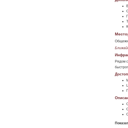
Место
Общежит
Ближай
Инфрас
Рядом с
быстрог
Достоп
Г
Описан
Показа