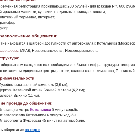
Временная регистрация проживающих: 200 рублей - для граждан РФ, 600 рубл
Стиральные машинки, сушилки, гладильные принадлежности;
Платежный терминал, интернет;
Трансфер;
Кулер.
расположение общежития:
ие находится в шаговой доступности от автовокзала г. Котельники (Московска
шие шоссе:
МКАД, Новорязанское ш., Новоегорьевское ш
труктура:
 общежитием находятся все необходимые объекты инфраструктуры: гипермарк
о питания, медицинские центры, аптеки, салоны связи, химчистка, Теннисный
римечательности
Музейно-выставочный комплекс (3,6 км);
Церковь Казанской иконы Божией Матери (6,2 км);
алерея Выхино (11 км).
ие проезда до общежития:
От станции метро
Котельники
5 минут ходьбы.
От автовокзала Котельники 4 минуты ходьбы.
От аэропорта Жуковский 45 минут на автомобиле.
ть общежитие
на карте