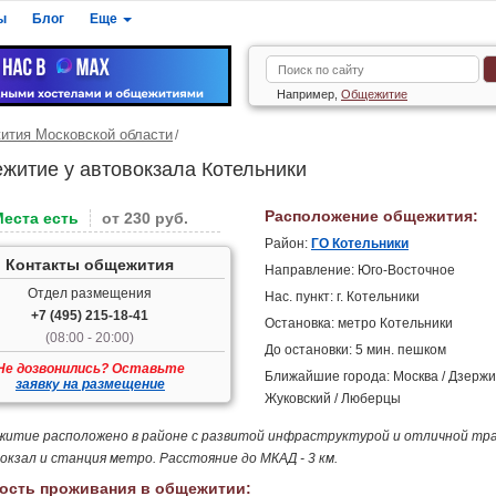
ы
Блог
Еще
Например,
Общежитие
тия Московской области
житие у автовокзала Котельники
Расположение общежития:
Места есть
от 230 руб.
Район:
ГО Котельники
Контакты общежития
Направление: Юго-Восточное
Отдел размещения
Нас. пункт: г. Котельники
+7 (495) 215-18-41
Остановка: метро Котельники
(08:00 - 20:00)
До остановки: 5 мин. пешком
Не дозвонились? Оставьте
Ближайшие города: Москва / Дзержи
заявку на размещение
Жуковский / Люберцы
итие расположено в районе с развитой инфраструктурой и отличной тра
окзал и станция метро. Расстояние до МКАД - 3 км.
ость проживания в общежитии: