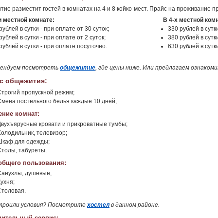
ие разместит гостей в комнатах на 4 и 8 койко-мест. Прайс на проживание п
и местной комнате:
В 4-х местной ком
рублей в сутки - при оплате от 30 суток;
330 рублей в сутки
рублей в сутки - при оплате от 2 суток;
380 рублей в сутки
рублей в сутки - при оплате посуточно.
630 рублей в сутк
мендуем посмотреть
общежитие
, где цены ниже. Или предлагаем ознаком
с общежития:
Строгий пропускной режим;
Смена постельного белья каждые 10 дней;
ние комнат:
Двухъярусные кровати и прикроватные тумбы;
Холодильник, телевизор;
Шкаф для одежды;
Столы, табуреты.
общего пользования:
Санузлы, душевые;
ухня;
Столовая.
троили условия? Посмотрите
хостел
в данном районе.
ительный сервис: