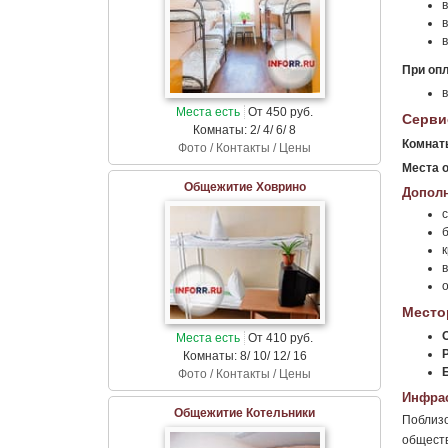
в
в
в
При опл
в
Места есть
От 450 руб.
Серви
Комнаты: 2/ 4/ 6/ 8
Комнат
Фото / Контакты / Цены
Места 
Общежитие Ховрино
Дополн
с
Место
Места есть
От 410 руб.
Комнаты: 8/ 10/ 12/ 16
Фото / Контакты / Цены
Инфрас
Общежитие Котельники
Поблизо
обществ