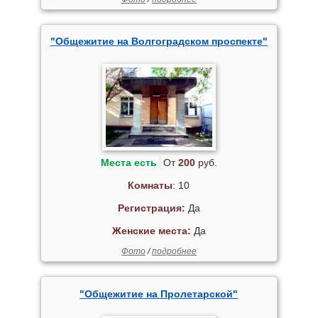
"Общежитие на Волгоградском проспекте"
Места есть
От
200
руб.
Комнаты
: 10
Регистрация:
Да
Женские места:
Да
Фото
/
подробнее
"Общежитие на Пролетарской"